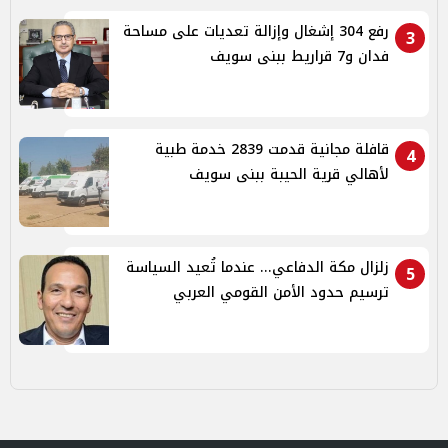
رفع 304 إشغال وإزالة تعديات على مساحة
3
فدان و7 قراريط ببنى سويف
قافلة مجانية قدمت 2839 خدمة طبية
4
لأهالي قرية الحيبة ببنى سويف
زلزال مكة الدفاعي... عندما تُعيد السياسة
5
ترسيم حدود الأمن القومي العربي