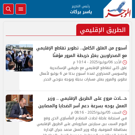
رئيس التحرير
ياسر بركات
الطريق الإقليمي
أسبوع من الغلق الكامل.. تطوير تقاطع الإقليمي
مع الصحراويين يغيّر خريطة المرور مؤقتًا
الأحد 06/يوليو/2025 - 10:14 م
غلق كلي لتقاطع الإقليمي مع طريقي الإسكندرية
والسويس الصحراوي لمدة أسبوع بدءًا من 6 يوليو لأعمال
تطوير، والمرور يعلن مسارات بديلة ويوجه بتوخي الحذر.
حـ.ـادث مروع على الطريق الإقليمي .. وزير
العمل يوجه بسرعة دعم أسر الضحايا والمصابين
السبت 05/يوليو/2025 - 08:16 م
في استجابة عاجلة لحادث التصادم المأساوي الذي وقع
اليوم السبت بين سيارتين ميكروباص على الطريق الإقليمي
بمحافظة المنوفية، وجّه وزير العمل محمد جبران الإدارة