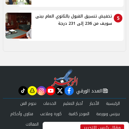
تخفيض تنسيق القبول بالثانوي العام ببنى
5
سويف من 236 إلى 231 درجة
العدد الورقي
tiktok
snapchat
instagram
youtube
twitter
facebook
newspaper
الرئيسية
الأخبار
أخبار التعليم
الخدمات
نجوم الفن
بيزنس وبورصة
الموجز كافية
كورة وملاعب
فتاوى وأحكام
صحة وجمال
عرب وعالم
حوادث ومحاكم
المقالات
مقال رئيس التحرير