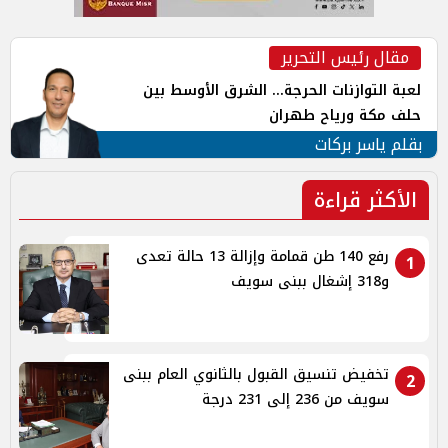
مقال رئيس التحرير
لعبة التوازنات الحرجة... الشرق الأوسط بين
حلف مكة ورياح طهران
بقلم ياسر بركات
الأكثر قراءة
رفع 140 طن قمامة وإزالة 13 حالة تعدى
1
و318 إشغال ببنى سويف
تخفيض تنسيق القبول بالثانوي العام ببنى
2
سويف من 236 إلى 231 درجة