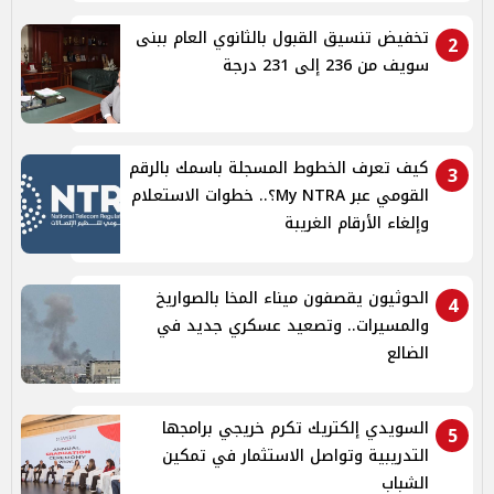
تخفيض تنسيق القبول بالثانوي العام ببنى
2
سويف من 236 إلى 231 درجة
كيف تعرف الخطوط المسجلة باسمك بالرقم
3
القومي عبر My NTRA؟.. خطوات الاستعلام
وإلغاء الأرقام الغريبة
الحوثيون يقصفون ميناء المخا بالصواريخ
4
والمسيرات.. وتصعيد عسكري جديد في
الضالع
السويدي إلكتريك تكرم خريجي برامجها
5
التدريبية وتواصل الاستثمار في تمكين
الشباب