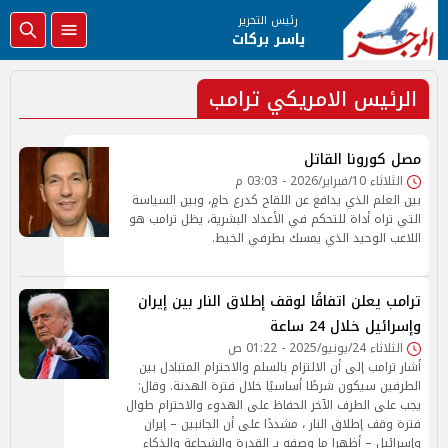
رئيس التحرير
ياسر بركات
الرئيس الامريكي ترامب
مصل كورونا القاتل
الثلاثاء 10/فبراير/2026 - 03:03 م
بين العلم الذي يدافع عن اللقاح كدرع حامٍ، وبين السياسة
التي تراه أداة للتحكم في الأعداد البشرية، يظل ترامب هو
اللاعب الوحيد الذي يمسك بطرفي الخيط.
ترامب يعلن اتفاقًا لوقف إطلاق النار بين إيران
وإسرائيل خلال 24 ساعة
الثلاثاء 24/يونيو/2025 - 01:22 ص
أشار ترامب إلى أن الالتزام بالسلم والاحترام المتبادل بين
الطرفين سيكون شرطًا أساسيًا خلال فترة الهدنة. وقال:
يجب على الطرف الآخر الحفاظ على الهدوء والاحترام طوال
فترة وقف إطلاق النار ، مشددًا على أن الجانبين – إيران
وإسرائيل – أظهرا ما وصفه بـ القدرة والشجاعة والذكاء