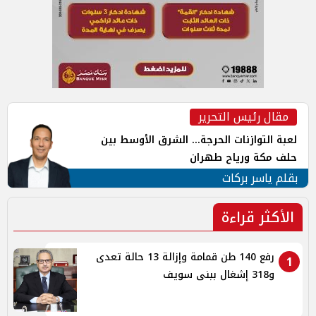
مقال رئيس التحرير
لعبة التوازنات الحرجة... الشرق الأوسط بين
حلف مكة ورياح طهران
بقلم ياسر بركات
الأكثر قراءة
رفع 140 طن قمامة وإزالة 13 حالة تعدى
1
و318 إشغال ببنى سويف