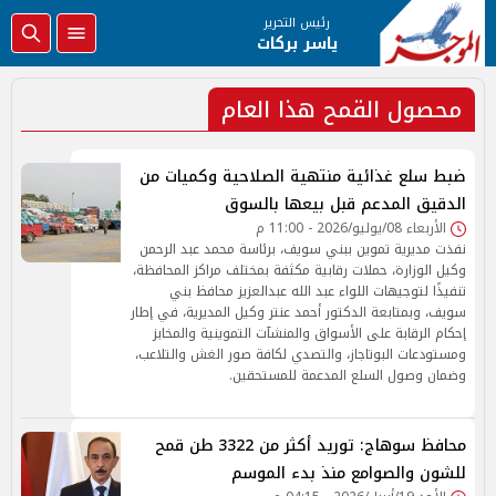
رئيس التحرير
ياسر بركات
محصول القمح هذا العام
ضبط سلع غذائية منتهية الصلاحية وكميات من
الدقيق المدعم قبل بيعها بالسوق
الأربعاء 08/يوليو/2026 - 11:00 م
نفذت مديرية تموين ببني سويف، برئاسة محمد عبد الرحمن
وكيل الوزارة، حملات رقابية مكثفة بمختلف مراكز المحافظة،
تنفيذًا لتوجيهات اللواء عبد الله عبدالعزيز محافظ بني
سويف، وبمتابعة الدكتور أحمد عنتر وكيل المديرية، في إطار
إحكام الرقابة على الأسواق والمنشآت التموينية والمخابز
ومستودعات البوتاجاز، والتصدي لكافة صور الغش والتلاعب،
وضمان وصول السلع المدعمة للمستحقين.
محافظ سوهاج: توريد أكثر من 3322 طن قمح
للشون والصوامع منذ بدء الموسم