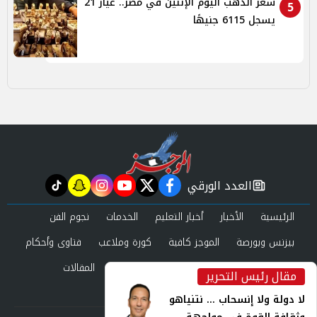
سعر الذهب اليوم الإثنين في مصر.. عيار 21
5
يسجل 6115 جنيهًا
العدد الورقي
tiktok
snapchat
instagram
youtube
twitter
facebook
newspaper
الرئيسية
الأخبار
أخبار التعليم
الخدمات
نجوم الفن
بيزنس وبورصة
الموجز كافية
كورة وملاعب
فتاوى وأحكام
صحة وجمال
عرب وعالم
حوادث ومحاكم
المقالات
مقال رئيس التحرير
inst
العدد الورقي
لا دولة ولا إنسحاب ... نتنياهو