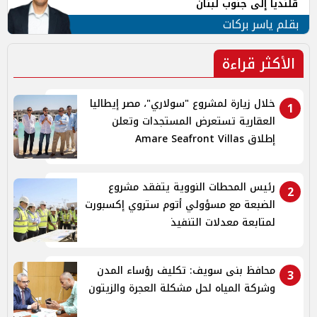
قلنديا إلى جنوب لبنان
بقلم ياسر بركات
الأكثر قراءة
خلال زيارة لمشروع "سولاري"، مصر إيطاليا
1
العقارية تستعرض المستجدات وتعلن
إطلاق Amare Seafront Villas
رئيس المحطات النووية يتفقد مشروع
2
الضبعة مع مسؤولي أتوم ستروي إكسبورت
لمتابعة معدلات التنفيذ
محافظ بنى سويف: تكليف رؤساء المدن
3
وشركة المياه لحل مشكلة العجرة والزيتون