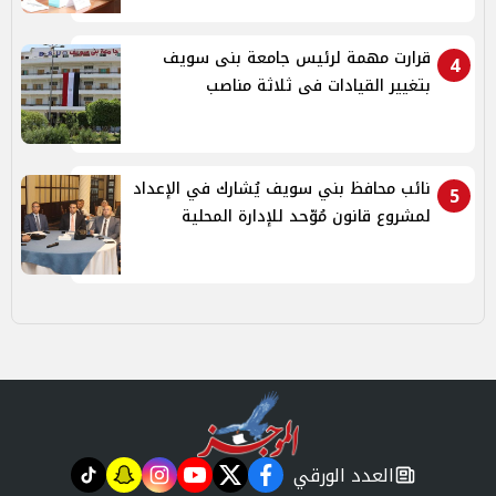
قرارت مهمة لرئيس جامعة بنى سويف
4
بتغيير القيادات فى ثلاثة مناصب
نائب محافظ بني سويف يُشارك في الإعداد
5
لمشروع قانون مُوّحد للإدارة المحلية
العدد الورقي
tiktok
snapchat
instagram
youtube
twitter
facebook
newspaper