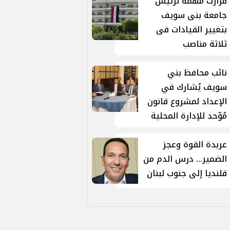
قرارت مهمة لرئيس
جامعة بنى سويف
بتغيير القيادات فى
ثلاثة مناصب
نائب محافظ بني
سويف يُشارك في
الإعداد لمشروع قانون
مُوّحد للإدارة المحلية
عربدة القوة وعجز
الضمير... درس الدم من
قلنديا إلى جنوب لبنان