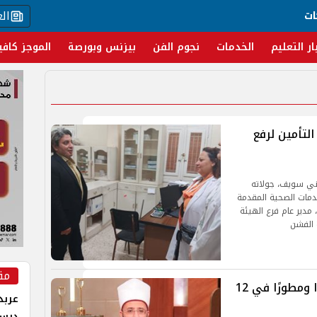
ال
ات
ار التعليم
الخدمات
نجوم الفن
بيزنس وبورصة
الموجز كافي
لتأمين لرفع
بني سويف، جولاته
خدمات الصحية المقدمة
مدير عام فرع الهيئة
 الفشن
مق
وزارة الأوقاف تفتتح 30 مسجدًا جديدًا ومطورًا في 12
عربد
درس 