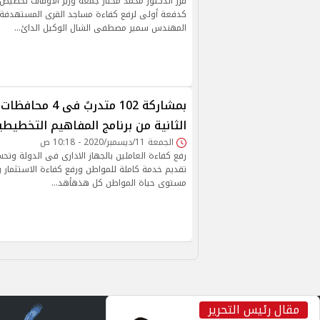
قرر الدكتور محمد مختار جمعة وزير الأوقاف تخصيص 
كدفعة أولى لرفع كفاءة مساجد القرى المستهدفة 
المهندس سمير مصطفى الشال الوكيل الدائ…
بمشاركة 102 متدربً 
الثانية من برنامج المفاهيم التخطيطي
الجمعة 11/ديسمبر/2020 - 10:18 ص
رفع كفاءة العاملين بالجهاز الادارى فى الدولة و
تقديم خدمة كاملة للمواطن ورفع كفاءة الاستثمار
مستوى حياة المواطن كل هذهأهد…
مقال رئيس التحرير
inst