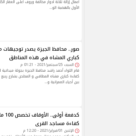
أعمال إزالة ثلاثة أدوار مخالفة وروف أعلى العقار ال
الأول بالهضبة الو…
صور.. محافظ الجيزة يصدر توجيهات 
كباري المشاه في هذه المناطق
السبت 25/سبتمبر/2021 - 01:21 م
قام اللواء أحمد راشد محافظ الجيزة بجولة ميدانية 
كفاءة كباري مشاه المطافي و المطحن بشارع ربيع 
بين أحياء العمرانية و…
كدفعة أ
كفاءة مساجد القرى
الإثنين 01/فبراير/2021 - 12:20 م