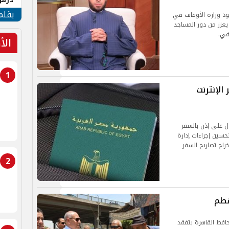
جنوب
بقلم
 جهود وزارة الأوقاف في
 يعزز من دور المساجد
في.
الأ
1
الإنترنت
ول على إذن بالسفر
تحسين إجراءات إدارة
خراج تصاريح السفر
2
قطم
حافظ القاهرة بتفقد