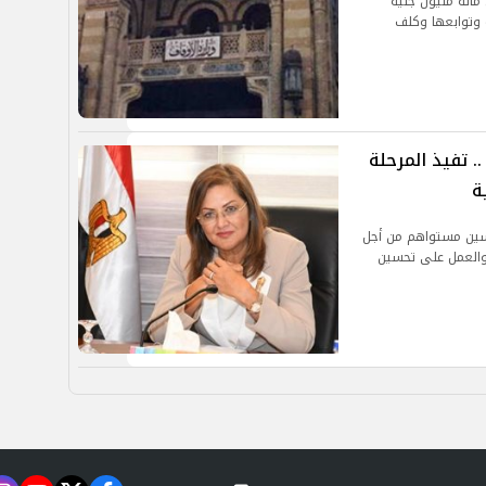
مائة مليون جنيه
وتوابعها وكلف
فى 4 محافظات .. تفيذ المرحلة
ة
تحسين مستواهم من أجل
 والعمل على تحسين