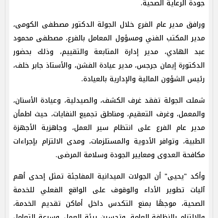
جودة الرعاية الصحية.
ورافق مدير عام الفرع خلال الجولة الدكتور مصطفى الكومى،
مدير المكتب الفني ومسؤول المعامل بالفرع، مصطفى محمود
عبد الهادي، مدير إدارة المتابعة والتقييم، وذلك بحضور
الدكتورة إيمان جرجس، مدير عيادة الفشن، والأستاذ جابر خلف،
رئيس الشؤون المالية والإدارية بالعيادة.
شملت الجولة تفقد غرف الكشف، والصيدلية، وعيادة الأسنان،
والمعمل، وغرف التعقيم، ومناطق تجميع النفايات، حيث اطمأن
مدير عام الفرع على انتظام سير العمل، وجاهزية الأجهزة
الطبية، وتوافر الأدوية والمستلزمات، ومدى الالتزام بإجراءات
مكافحة العدوى ومعايير الجودة وسلامة المرضى.
وأكد "يحيى" أن الجولات الميدانية المفاجئة تمثل إحدى أهم
آليات تطوير الأداء والوقوف على الواقع الفعلي للخدمة
الصحية، موجهًا بمنع التكدس داخل أماكن تقديم الخدمة،
والالتزام بالنظافة العامة، وتحسين بيئة العمل، وسرعة التعامل