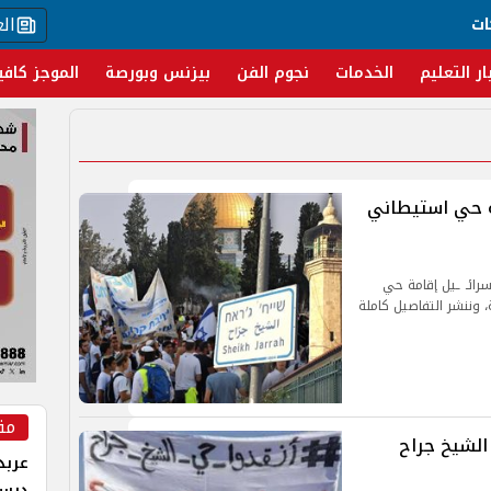
ال
ات
ار التعليم
الخدمات
نجوم الفن
بيزنس وبورصة
الموجز كافي
ة حي استيطاني
رائـ ـيل إقامة حي
وننشر التفاصيل كاملة
مق
الشيخ جراح
عربد
درس 