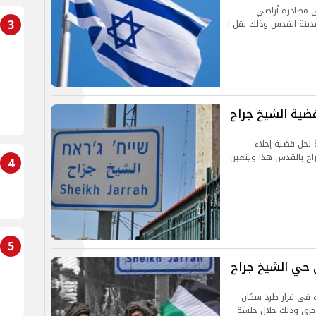
لى مصادرة أراضي
3
ينة القدس وذلك نقل ا
ضية الشيخ جراح
 لحل قضية إخلاء
اح بالقدس هذا ويتعين
4
5
 حي الشيخ جراح
 الاثنين 2 أغسطس البت في قرار طرد سكان
خرى وذلك خلال جلسة