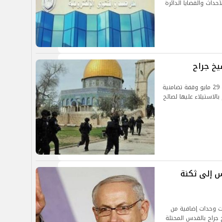
حداث والقضايا الدائرة
يخ جراح
قمعت قوات الاحتلال الإسرائيلي مساء اليوم السبت 29 مايو وقفة تضامنية
لاستيلاء عليها لصالح
س إلى ثكنة
رت وحدات إضافية من
راح بالقدس المحتلة