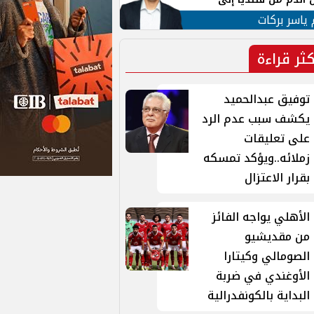
 لبنان
 ياسر بركات
كثر قراءة
توفيق عبدالحميد
يكشف سبب عدم الرد
على تعليقات
زملائه..ويؤكد تمسكه
بقرار الاعتزال
الأهلي يواجه الفائز
من مقديشيو
الصومالي وكيتارا
الأوغندي في ضربة
البداية بالكونفدرالية