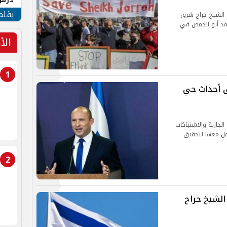
جنوب
بقلم
ي الشيخ جراح شرق
د أبو الحمص في
الأ
1
لى أحداث حي
لجارية والاشتباكات
مل معها لتحقيق
2
لشيخ جراح