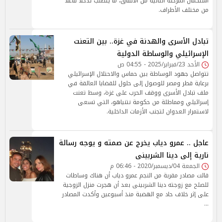
استكمال المرحلة الثانية من الاتفاق، ما يتطلب تدخلًا فاعلًا
من مختلف الأطراف.
تبادل الأسرى والهدنة في غزة.. بين التعنت
الإسرائيلي والوساطة الدولية
الأحد 23/فبراير/2025 - 04:55 ص
تتواصل جهود الوساطة بين حماس والاحتلال الإسرائيلي
برعاية قطر ومصر للوصول إلى حلول للقضايا العالقة في
ملف تبادل الأسرى ووقف الحرب على غزة، وسط تعنت
إسرائيلي ومماطلة من حكومة نتنياهو، التي تسعى
لاستمرار العدوان لتجنب الأزمات الداخلية.
عاجل .. عمرو دياب يخرج عن صمته و يوجه رسالة
نارية إلى دينا الشربينى
الجمعة 04/ديسمبر/2020 - 06:46 م
قالت مصادر مقربة من النجم عمرو دياب أن هناك وساطات
للصلح مع زوجته دينا الشربينى بعد أن هجرت منزل الزوجية
على إثر خلاف حاد مع الهضبة منذ أسبوعين وأكدت المصادر
…