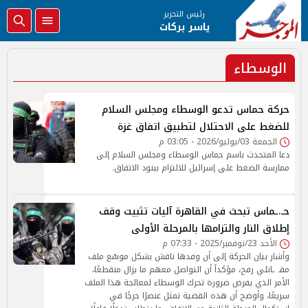
رئيس التحرير
ياسر بركات
الوسطاء
حركة حماس تدعو الوسطاء ومجلس السلام
للضغط على الاحتلال لتطبيق اتفاق غزة
الجمعة 03/يوليو/2026 - 03:05 م
دعا المتحدث باسم حماس الوسطاء ومجلس السلام إلى
ممارسة الضغط على إسرائيل للالتزام ببنود الاتفاق.
حـ.ـماس تبحث في القاهرة آليات تثبيت وقف
إطلاق النار والتزامها بالمرحلة الأولى
الأحد 23/نوفمبر/2025 - 07:33 م
وأشار بيان الحركة إلى أن وفدها ناقش بشكل موسّع ملف
مقـ ـاتلي رفح، مؤكداً أن التواصل معهم ما يزال منقطعًا،
الأمر الذي يفرض ضرورة تحرك الوسطاء لمعالجة هذا الملف
سريعًا، وأوضح أن هذه القضية تمثل عنصرًا حرجًا في