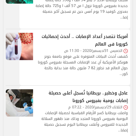
سجلت بريطانيا الأحد 3 يناير 54 ألف ا و990 حالة إصابة
جديدة بفيروس كورونا نزول ا من 57 ألف ا و725 حالة إصابة
بعدوى كوفيد 19 يوم أمس حين تم تسجيل أكبر حصيلة
إصا…
أمريكا تتصدر أعداد الإصابات .. أحدث إحصائيات
كورونا فى العالم
الخميس 31/ديسمبر/2020 - 11:30 ص
كشفت أحدث البيانات المتوفرة على موقع جامعة جونز
هوبكنز الأمريكية أن عدد الإصابات المسجلة بفيروس كورونا
حول العالم قد تجاوز 82 7 مليون حالة منذ بداية جائحة
كور…
عاجل وخطير.. بريطانيا تُسجل أعلى حصيلة
إصابات يومية بفيروس كورونا
الثلاثاء 29/ديسمبر/2020 - 07:22 م
واصلت بريطانيا كسر الأرقام القياسية لحصيلة الإصابات
اليومية بفيروس كورونا المتجد وذلك منذ ظهور السلالة
الجديدة للفيروس وأعلنت بريطانيا اليوم تسجيل حصيلة
إصابا…