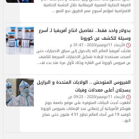
الغرفة التجارية المصرية البريطانية خلال الجلسة الختامية
الافتراضية لمؤتمر أسبوع مصر الطريق نحو النمو …
بدولار واحد فقط.. تفاصيل انتاج أفريقيا لـ أسرع
وسيلة للكشف عن كورونا
الأربعاء 11/نوفمبر/2020 - 01:47 م
فاجئت أفريقيا العالم كله بالدخول إلى سباق الاختبارات حتى
أصبحت مستعدة لإعادة تشكيل الاختبارات السريعة للكشف
عن فيروس كورونا في القارة وذلك لأول مرة منذ بدء تف…
الفيروس المتوحش .. الولايات المتحدة و البرازيل
يسجلان أعلى معدلات وفيات
الأربعاء 11/نوفمبر/2020 - 09:23 ص
أظهرت أحدث البيانات المتوفرة على موقع جامعة جونز
هوبكنز الأمريكية أن إجمالي عدد الإصابات بفيروس كورونا
كوفيد 19 في أنحاء العالم تجاوز 51 4 مليون حتى صباح
اليو…