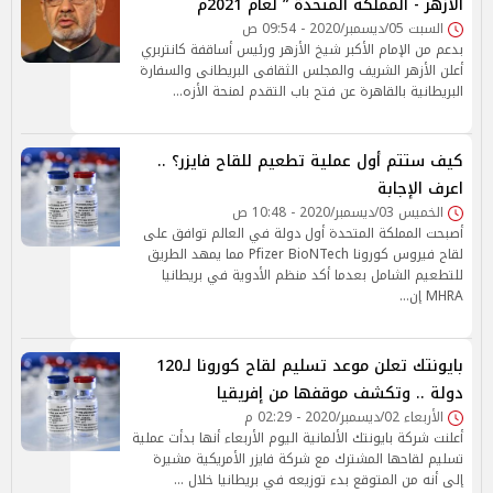
الأزهر - المملكة المتحدة ” لعام 2021م
السبت 05/ديسمبر/2020 - 09:54 ص
بدعم من الإمام الأكبر شيخ الأزهر ورئيس أساقفة كانتربري
أعلن الأزهر الشريف والمجلس الثقافى البريطانى والسفارة
البريطانية بالقاهرة عن فتح باب التقدم لمنحة الأزه…
كيف ستتم أول عملية تطعيم للقاح فايزر؟ ..
اعرف الإجابة
الخميس 03/ديسمبر/2020 - 10:48 ص
أصبحت المملكة المتحدة أول دولة في العالم توافق على
لقاح فيروس كورونا Pfizer BioNTech مما يمهد الطريق
للتطعيم الشامل بعدما أكد منظم الأدوية في بريطانيا
MHRA إن…
بايونتك تعلن موعد تسليم لقاح كورونا لـ120
دولة .. وتكشف موقفها من إفريقيا
الأربعاء 02/ديسمبر/2020 - 02:29 م
أعلنت شركة بايونتك الألمانية اليوم الأربعاء أنها بدأت عملية
تسليم لقاحها المشترك مع شركة فايزر الأمريكية مشيرة
إلى أنه من المتوقع بدء توزيعه في بريطانيا خلال …