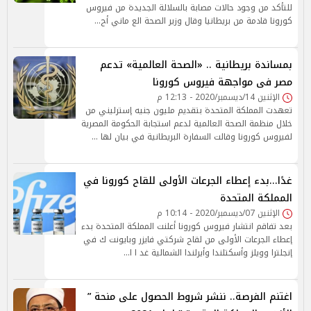
للتأكد من وجود حالات مصابة بالسلالة الجديدة من فيروس
كورونا قادمة من بريطانيا وقال وزير الصحة الع ماني أح…
بمساندة بريطانية .. «الصحة العالمية» تدعم
مصر فى مواجهة فيروس كورونا
الإثنين 14/ديسمبر/2020 - 12:13 م
تعهدت المملكة المتحدة بتقديم مليون جنيه إسترليني من
خلال منظمة الصحة العالمية لدعم استجابة الحكومة المصرية
لفيروس كورونا وقالت السفارة البريطانية في بيان لها …
غدًا...بدء إعطاء الجرعات الأولى للقاح كورونا في
المملكة المتحدة
الإثنين 07/ديسمبر/2020 - 10:14 م
بعد تفاقم انتشار فيروس كورونا أعلنت المملكة المتحدة بدء
إعطاء الجرعات الأولى من لقاح شركتي فايزر وبايونت ك في
إنجلترا وويلز وأسكتلندا وأيرلندا الشمالية غد ا ا…
اغتنم الفرصة.. ننشر شروط الحصول على منحة ”