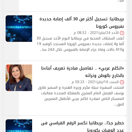
ميا…
بريطانيا: تسجيل أكثر من 30 ألف إصابة جديدة
بفيروس كورونا
الأحد 24/يناير/2021 - 08:32 م
أعلنت السلطات الصحية في بريطانيا اليوم الأحد تسجيل 30
ألفا و4 إصابات جديدة بـفيروس كورونا المستجد كوفيد 19
و610 حالات وفاة جراء الإصابة بالفيروس خلال الـ24 سا…
«اتكلم عربي» .. تفاصيل مبادرة تعريف أبناءنا
بالخارج بالوطن وتراثه
السبت 16/يناير/2021 - 03:23 م
افتتحت السفيرة نبيلة مكرم وزيرة الهجرة و السفير طارق
يوسف القنصل العام المصري بالمملكة المتحدة فعاليات
المعسكر الثامن لمبادرة اتكلم عربي للأطفال المصريين
المق…
خطير جدًا.. بريطانيا تكسر الرقم القياسي فى
عدد الوفيات بكورونا