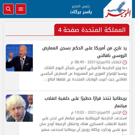
رئيس التحرير
ياسر بركات
المملكة المتحدة صفحة 4
رد ناري من أمريكا على الحكم بسجن المعارض
الروسي نافالني
الثلاثاء 02/فبراير/2021 - 08:49 م
دعا وزير الخارجية الأمريكي أنتوني بلينكن اليوم الثلاثاء
روسيا للإفراج الفوري غير المشروط عن المعارض أليكسي
نافالني حيث أعربت الولايات المتحدة عن قلقها البالغ …
بريطانيا تتخذ قرارًا خطيرًا على خلفية انقلاب
ميانمار
الإثنين 01/فبراير/2021 - 10:02 م
استدعت الخارجية البريطانية سفير ميانمار في لندن على
خلفية الانقلاب العسكري هناك واعتقال الزعيمة أونج سان
سو تشي وذكرت وكالة رويترز أن بريطانيا استدعت سفير