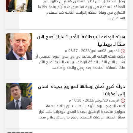
وصل منذ قليل الس لطان العماني هيثم بن طارق إلى
المملكة المتحدة في زيارة تستغرق عدة أيام يقدم خلالها
التعازي في وفاة الملكة إليزابيث الثانية كما سيقدم
السلطان …
هيئة الإذاعة البريطانية: الأمير تشارلز أصبح الآن
ملكًا لـ بريطانيا
الخميس 08/سبتمبر/2022 - 08:57 م
ذكرت هيئة الإذاعة البريطانية بي بي سي اليوم الخميس أن
تشارلز الابن الأكبر للملكة الراحلة إليزابيث الثانية أصبح الآن
ملكا للمملكة المتحدة بعد رحيل والدته وأضاف…
دولة كبري تُعلن إرسالها لصواريخ بعيدة المدى
إلى أوكرانيا
الأربعاء 29/يونيو/2022 - 10:28 م
أعلنت النرويج اليوم الأربعاء أنها ستتبرع بثلاثة أنظمة
صواريخ متعددة الإطلاق بعيدة المدى لأوكرانيا عقب قرار
مماثل اتخذته الولايات المتحدة وفق ما وسائل إعلام مت…