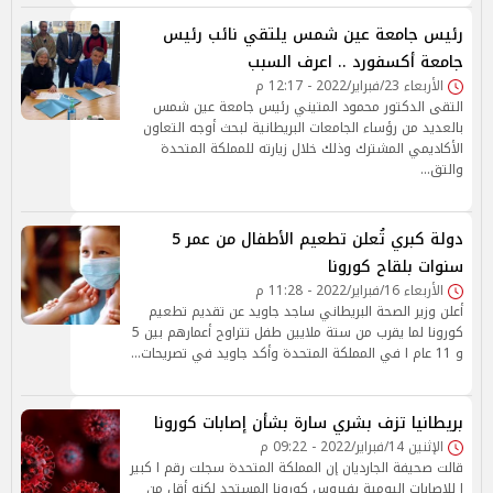
رئيس جامعة عين شمس يلتقي نائب رئيس
جامعة أكسفورد .. اعرف السبب
الأربعاء 23/فبراير/2022 - 12:17 م
التقى الدكتور محمود المتيني رئيس جامعة عين شمس
بالعديد من رؤساء الجامعات البريطانية لبحث أوجه التعاون
الأكاديمي المشترك وذلك خلال زيارته للمملكة المتحدة
والتق…
دولة كبري تُعلن تطعيم الأطفال من عمر 5
سنوات بلقاح كورونا
الأربعاء 16/فبراير/2022 - 11:28 م
أعلن وزير الصحة البريطاني ساجد جاويد عن تقديم تطعيم
كورونا لما يقرب من ستة ملايين طفل تتراوح أعمارهم بين 5
و 11 عام ا في المملكة المتحدة وأكد جاويد في تصريحات…
بريطانيا تزف بشري سارة بشأن إصابات كورونا
الإثنين 14/فبراير/2022 - 09:22 م
قالت صحيفة الجارديان إن المملكة المتحدة سجلت رقم ا كبير
ا للإصابات اليومية بفيروس كورونا المستجد لكنه أقل من