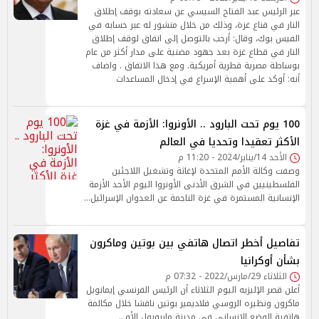
عبر الرئيس عبد الفتاح السيسي عن سعادته بوقف إطلاق
النار في قناع غزة، وذلك من خلال منشور له عبر حسابه في
الفيس بوك، وقال: أرحب بالتوصل إلى اتفاق لوقف إطلاق
النار في قطاع غزة بعد جهود مضنية على مدار أكثر من عام
بوساطة مصرية قطرية أمريكية. ومع هذا الاتفاق . واضاف
أنه: أوكد على أهمية الإسراع في إدخال المساعدات
100 يوم تحت البارود .. الأونروا: الأزمة في غزة
الأكثر تعقيدا وتحديا في العالم
الأحد 14/يناير/2024 - 11:20 م
وصفت وكالة الأمم المتحدة لإغاثة وتشغيل اللاجئين
الفلسطينيين في الشرق الأدنى الأونروا اليوم الأحد الأزمة
الإنسانية المستمرة في غزة الناجمة عن العدوان الإسرائيل…
تفاصيل أخطر اتصال هاتفي بين بوتين وماكرون
بشأن أوكرانيا
الثلاثاء 29/مارس/2022 - 07:32 م
أعلن قصر الإليزيه اليوم الثلاثاء أن الرئيس الفرنسي إيمانويل
ماكرون ونظيره الروسي فلاديمير بوتين ناقشا خلال مكالمة
هاتفية الوضع الإنساني في مدينة ماريوبول الأو…