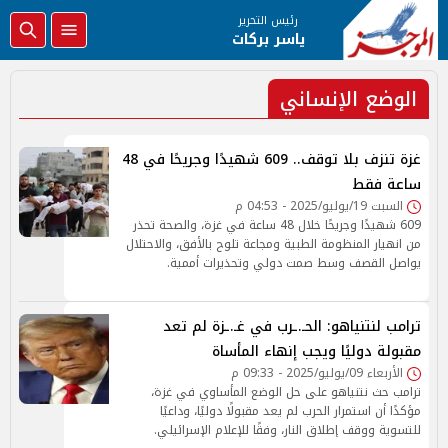
رئيس التحرير
ياسر بركات
الوضع الإنساني
غزة تنزف بلا توقف.. 609 شهيدًا وجريحًا في 48
ساعة فقط
السبت 19/يوليو/2025 - 04:53 م
609 شهيدًا وجريحًا خلال 48 ساعة في غزة، والصحة تحذر
من انهيار المنظومة الطبية ومجاعة تلوح بالأفق، والاحتلال
يواصل القصف وسط صمت دولي وتحذيرات أممية.
ترامب لنتنياهو: الحـ.ـرب في غـ.ـزة لم تعد
مقبولة دوليًا ويجب إنهاء المأساة
الأربعاء 09/يوليو/2025 - 09:33 م
ترامب حث نتنياهو على حل الوضع المأساوي في غزة،
مؤكدًا أن استمرار الحرب لم يعد مقبولًا دوليًا، وداعيًا
للتسوية ووقف إطلاق النار، وفقًا للإعلام الإسرائيلي.