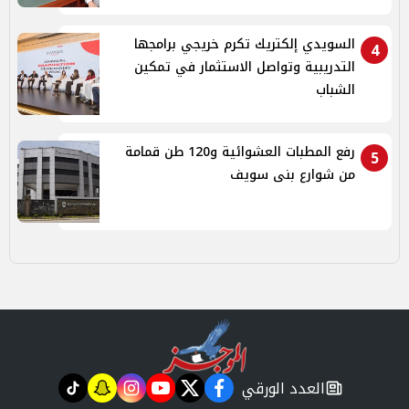
السويدي إلكتريك تكرم خريجي برامجها
4
التدريبية وتواصل الاستثمار في تمكين
الشباب
رفع المطبات العشوائية و120 طن قمامة
5
من شوارع بنى سويف
العدد الورقي
tiktok
snapchat
instagram
youtube
twitter
facebook
newspaper