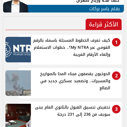
حلف مكة ورياح طهران
بقلم ياسر بركات
الأكثر قراءة
كيف تعرف الخطوط المسجلة باسمك بالرقم
1
القومي عبر My NTRA؟.. خطوات الاستعلام
وإلغاء الأرقام الغريبة
الحوثيون يقصفون ميناء المخا بالصواريخ
2
والمسيرات.. وتصعيد عسكري جديد في
الضالع
تخفيض تنسيق القبول بالثانوي العام ببنى
3
سويف من 236 إلى 231 درجة