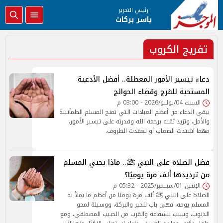
رئيس التحرير
ياسر بركات
تفريج الكروب
دعاء تيسير الأمور المعطلة.. أفضل الأدعية
المستحبة للفرج وقضاء الحوائج
السبت 04/يوليو/2026 - 03:00 م
يبقى الدعاء من أعظم العبادات التي تمنح المسلم الطمأنينة
والأمل، وتزيد ثقته برحمة الله وقدرته على تيسير الأمور،
مهما اشتدت الصعاب أو تعقدت الظروف.
فضل الصلاة على النبي ﷺ.. ماذا يجني المسلم
من ترديدها ألف مرة يوميًا؟
الإثنين 01/سبتمبر/2025 - 05:32 م
الصلاة على النبي ﷺ ألف مرة يوميًا من أعظم ما يملأ به
المسلم يومه، فهي باب للخير والبركة، ووسيلة لمحو
الذنوب، وسبب للشفاعة والقرب من الحبيب المصطفى، ومع