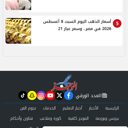
أسعار الذهب اليوم السبت 8 أغسطس
5
2026 في مصر.. وسعر عيار 21
العدد الورقي
tiktok
snapchat
instagram
youtube
twitter
facebook
newspaper
الرئيسية
الأخبار
أخبار التعليم
الخدمات
نجوم الفن
بيزنس وبورصة
الموجز كافية
كورة وملاعب
فتاوى وأحكام