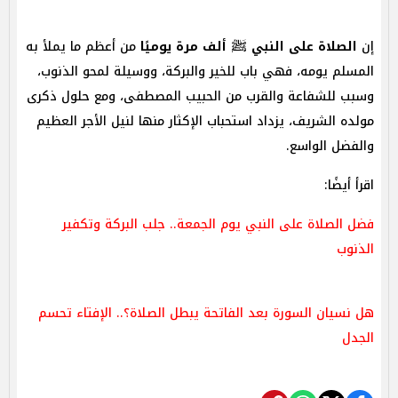
إن
الصلاة على النبي ﷺ ألف مرة يوميًا
من أعظم ما يملأ به
المسلم يومه، فهي باب للخير والبركة، ووسيلة لمحو الذنوب،
وسبب للشفاعة والقرب من الحبيب المصطفى، ومع حلول ذكرى
مولده الشريف، يزداد استحباب الإكثار منها لنيل الأجر العظيم
والفضل الواسع.
اقرأ أيضًا:
فضل الصلاة على النبي يوم الجمعة.. جلب البركة وتكفير
الذنوب
هل نسيان السورة بعد الفاتحة يبطل الصلاة؟.. الإفتاء تحسم
الجدل