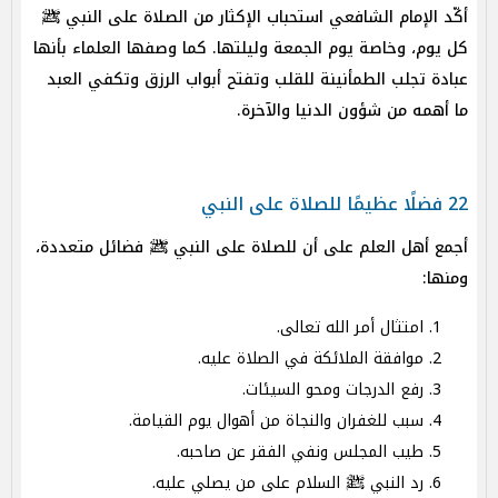
أكّد الإمام الشافعي استحباب الإكثار من الصلاة على النبي ﷺ
كل يوم، وخاصة يوم الجمعة وليلتها. كما وصفها العلماء بأنها
عبادة تجلب الطمأنينة للقلب وتفتح أبواب الرزق وتكفي العبد
ما أهمه من شؤون الدنيا والآخرة.
22 فضلًا عظيمًا للصلاة على النبي
أجمع أهل العلم على أن للصلاة على النبي ﷺ فضائل متعددة،
ومنها:
امتثال أمر الله تعالى.
موافقة الملائكة في الصلاة عليه.
رفع الدرجات ومحو السيئات.
سبب للغفران والنجاة من أهوال يوم القيامة.
طيب المجلس ونفي الفقر عن صاحبه.
رد النبي ﷺ السلام على من يصلي عليه.