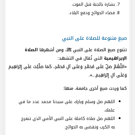
بشارة بالجنة قبل الموت.
قضاء الحوائج ودفع البلاء.
صيغ متنوعة للصلاة على النبي
تتنوع صيغ الصلاة على النبي ﷺ، ومن أشهرها
الصلاة
الإبراهيمية
التي تُقال في التشهد:
«اللَّهُمَّ صَلِّ عَلَى مُحَمَّدٍ وَعَلَى آلِ مُحَمَّدٍ، كَمَا صَلَّيْتَ عَلَى إِبْرَاهِيمَ
وَعَلَى آلِ إِبْرَاهِيمَ…»
.
كما وردت صيغ أخرى جامعة، منها:
اللهم صل وسلم وبارك على سيدنا محمد عدد ما في
علمك.
اللهم صل صلاة كاملة على النبي الأمي الذي تنفرج
به الكرب وتقضى به الحوائج.