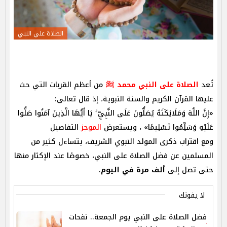
الصلاة علي النبي
تُعد
الصلاة على النبي محمد ﷺ
من أعظم القربات التي حث
عليها القرآن الكريم والسنة النبوية، إذ قال تعالى:
«إِنَّ اللَّهَ وَمَلَائِكَتَهُ يُصَلُّونَ عَلَى النَّبِيِّ ۚ يَا أَيُّهَا الَّذِينَ آمَنُوا صَلُّوا
عَلَيْهِ وَسَلِّمُوا تَسْلِيمًا» ،
ويستعرض
الموجز
التفاصيل
ومع اقتراب ذكرى المولد النبوي الشريف، يتساءل كثير من
المسلمين عن فضل الصلاة على النبي، خصوصًا عند الإكثار منها
حتى تصل إلى
ألف مرة في اليوم
.
لا يفوتك
فضل الصلاة على النبي يوم الجمعة.. نفحات