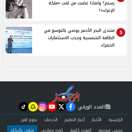
رستم؟ ولماذا غضبت من لقب «ملكة
الإغراء»؟
منتدى البحر الأحمر يوصي بالتوسع في
5
الطاقة الشمسية وجذب الاستثمارات
الخضراء
العدد الورقي
tiktok
snapchat
instagram
youtube
twitter
facebook
newspaper
الرئيسية
الأخبار
أخبار التعليم
الخدمات
نجوم الفن
بيزنس وبورصة
الموجز كافية
كورة وملاعب
فتاوى وأحكام