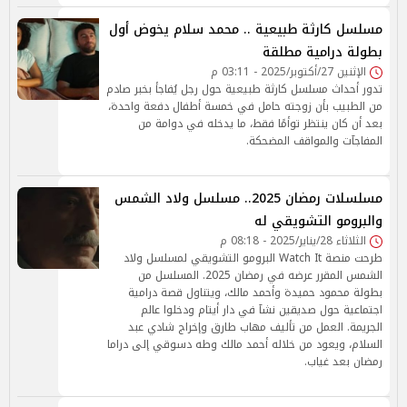
مسلسل كارثة طبيعية .. محمد سلام يخوض أول
بطولة درامية مطلقة
الإثنين 27/أكتوبر/2025 - 03:11 م
تدور أحداث مسلسل كارثة طبيعية حول رجل يُفاجأ بخبر صادم
من الطبيب بأن زوجته حامل في خمسة أطفال دفعة واحدة،
بعد أن كان ينتظر توأمًا فقط، ما يدخله في دوامة من
المفاجآت والمواقف المضحكة.
مسلسلات رمضان 2025.. مسلسل ولاد الشمس
والبرومو التشويقي له
الثلاثاء 28/يناير/2025 - 08:18 م
طرحت منصة Watch It البرومو التشويقي لمسلسل ولاد
الشمس المقرر عرضه في رمضان 2025. المسلسل من
بطولة محمود حميدة وأحمد مالك، ويتناول قصة درامية
اجتماعية حول صديقين نشآ في دار أيتام ودخلوا عالم
الجريمة. العمل من تأليف مهاب طارق وإخراج شادي عبد
السلام، ويعود من خلاله أحمد مالك وطه دسوقي إلى دراما
رمضان بعد غياب.