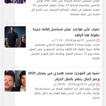
يُعرض مسلسل ساعته وتاريخه على قناة DMC يومي
الخميس والجمعة الساعة 10 مساءً، يتناول المسلسل 26
قضية حقيقية من ملفات المحاكم المصرية، حيث تُقدم كل
قضية في حلقة منفصلة
تعرف على مواعيد عرض مسلسل إقامة جبرية
بطولة هنا الزاهد
الخميس 21/نوفمبر/2024 - 11:24 م
طرحت مؤخرا منصة watch it البرومو الدعائي لمسلسل
إقامة جبرية بطولة هنا الزاهد ومحمد الشرنوبي ومن المقرر
عرضه يوم 12 ديسمبر المقبل ويكشف لكم الموجز تفاصيل
القصة
نشرة فن الموجز| محمد هنيدي في رمضان 2025
وعمر كمال يتهم بالمال الحرام
الإثنين 14/أكتوبر/2024 - 08:00 ص
يواصل نجوم الفن أبرز أعمالهم الفنية من سينما ودراما،
وأزمات وأحداث أثارت الجدل منها اتهام عمر كمال بالمال
الحرام