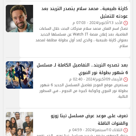
كارثة طبيعية.. محمد سلام يتصدر التريند بعد
عودته للتمثيل
الأحد 13/أكتوبر/2024 - 07:03 م
تصدّر اسم الفنان محمد سلام محركات البحث خلال الساعات
الماضية، بعد إعلان منصة Watch IT عن مسلسلها الجديد
بعنوان كارثة طبيعية ، والذي يُعد أول بطولة مطلقة لمحمد
سلام.
بعد تصدره التريند.. التفاصيل الكاملة لـ مسلسل
6 شهور بطولة نور النبوي
الأربعاء 09/أكتوبر/2024 - 02:40 م
يستعرض موقع الموجز تفاصيل المسلسل الجديد 6 شهور
بطولة نور النبوي وكوكبة كبيرة من النجوم ، في السطور
التالية.
تعرف على موعد عرض مسلسل تيتا زوزو
والقنوات الناقلة
الثلاثاء 10/سبتمبر/2024 - 04:59 م
ينتظر الجمهور بشغف شديد مسلسل تيتا زوزو ، الذي تقوم