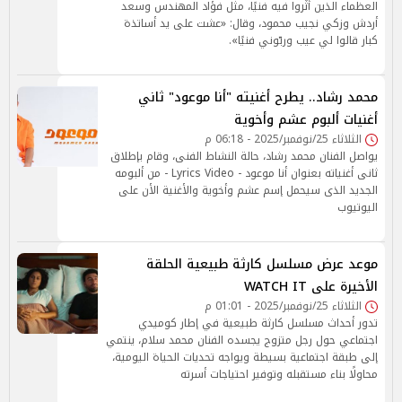
العظماء الذين أثّروا فيه فنيًا، مثل فؤاد المهندس وسعد
أردش وزكي نجيب محمود، وقال: «عشت على يد أساتذة
كبار قالوا لي عيب وربّوني فنيًا».
محمد رشاد.. يطرح أغنيته "أنا موعود" ثاني
أغنيات ألبوم عشم وأخوية
الثلاثاء 25/نوفمبر/2025 - 06:18 م
يواصل الفنان محمد رشاد، حالة النشاط الفنى، وقام بإطلاق
ثانى أغنياته بعنوان أنا موعود - Lyrics Video - من ألبومه
الجديد الذى سيحمل إسم عشم وأخوية والأغنية الأن على
اليوتيوب
موعد عرض مسلسل كارثة طبيعية الحلقة
الأخيرة على WATCH IT
الثلاثاء 25/نوفمبر/2025 - 01:01 م
تدور أحداث مسلسل كارثة طبيعية في إطار كوميدي
اجتماعي حول رجل متزوج يجسده الفنان محمد سلام، ينتمي
إلى طبقة اجتماعية بسيطة ويواجه تحديات الحياة اليومية،
محاولًا بناء مستقبله وتوفير احتياجات أسرته