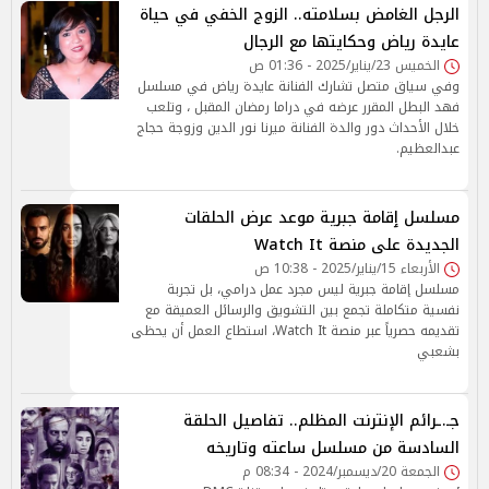
الرجل الغامض بسلامته.. الزوج الخفي في حياة
عايدة رياض وحكايتها مع الرجال
الخميس 23/يناير/2025 - 01:36 ص
وفي سياق متصل تشارك الفنانة عايدة رياض في مسلسل
فهد البطل المقرر عرضه في دراما رمضان المقبل ، وتلعب
خلال الأحداث دور والدة الفنانة ميرنا نور الدين وزوجة حجاج
عبدالعظيم.
مسلسل ٳقامة جبرية موعد عرض الحلقات
الجديدة على منصة Watch It
الأربعاء 15/يناير/2025 - 10:38 ص
مسلسل إقامة جبرية ليس مجرد عمل درامي، بل تجربة
نفسية متكاملة تجمع بين التشويق والرسائل العميقة مع
تقديمه حصرياً عبر منصة Watch It، استطاع العمل أن يحظى
بشعبي
جـ.ـرائم الإنترنت المظلم.. تفاصيل الحلقة
السادسة من مسلسل ساعته وتاريخه
الجمعة 20/ديسمبر/2024 - 08:34 م