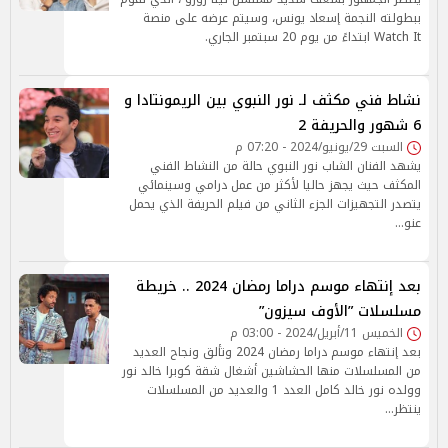
ببطولته النجمة إسعاد يونس، وسيتم عرضه على منصة
Watch It ابتداءً من يوم 20 سبتمبر الجاري.
نشاط فني مكثف لـ نور النبوي بين الريمونتادا و
6 شهور والحريفة 2
السبت 29/يونيو/2024 - 07:20 م
يشهد الفنان الشاب نور النبوي حالة من النشاط الفني
المكثف حيث يجهز حاليا لأكثر من عمل درامي وسينمائي
يتصدر التجهيزات الجزء الثاني من فيلم الحريفة الذي يحمل
عنو…
بعد إنتهاء موسم دراما رمضان 2024 .. خريطة
مسلسلات ”الأوف سيزون”
الخميس 11/أبريل/2024 - 03:00 م
بعد إنتهاء موسم دراما رمضان 2024 وتألق ونجاح العديد
من المسلسلات منها الحشاشين أشغال شقة كوبرا خالد نور
وولده نور خالد كامل العدد 1 والعديد من المسلسلات
ينتظر…