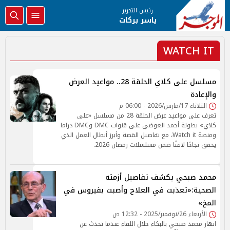
رئيس التحرير
ياسر بركات
WATCH IT
مسلسل على كلاي الحلقة 28.. مواعيد العرض
والإعادة
الثلاثاء 17/مارس/2026 - 06:00 م
تعرف على مواعيد عرض الحلقة 28 من مسلسل «على
كلاي» بطولة أحمد العوضي على قنوات DMC وDMC دراما
ومنصة Watch it، مع تفاصيل القصة وأبرز أبطال العمل الذي
يحقق نجاحًا لافتًا ضمن مسلسلات رمضان 2026.
محمد صبحي يكشف تفاصيل أزمته
الصحية:«تعذبت في العلاج وأصبت بفيروس في
المخ»
الأربعاء 26/نوفمبر/2025 - 12:32 ص
انهار محمد صبحي بالبكاء خلال اللقاء عندما تحدث عن