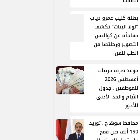
الطاقة
بطلة كليب عمرو دياب
"لولا البنات" تكشف
مفاجأة عن كواليس
التصوير ورحلتها من
الطب للفن
موعد صرف مرتبات
أغسطس 2026
للموظفين.. جدول
الأيام والحد الأدنى
للأجور
محافظ سوهاج.. توريد
190 ألف طن قمح