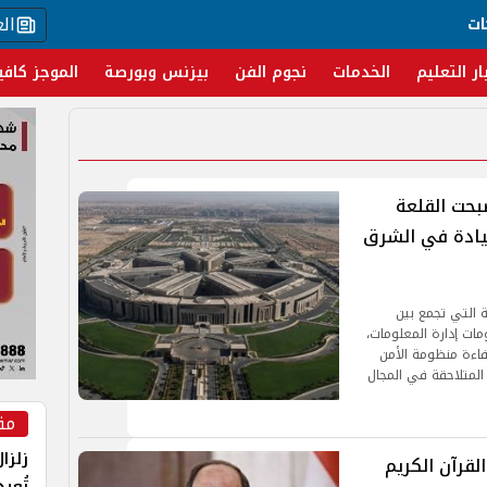
ال
ات
ار التعليم
الخدمات
نجوم الفن
بيزنس وبورصة
الموجز كافي
صبحت القلعة
قيادة في الشرق
ة التي تجمع بين
ات إدارة المعلومات،
فاءة منظومة الأمن
المتلاحقة في المجال
مق
زلزا
قرآن الكريم
تُعي