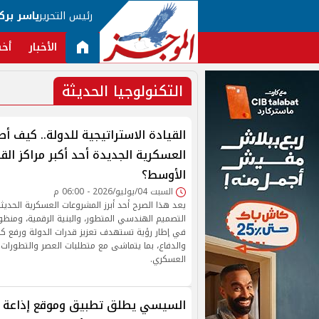
رئيس التحرير
ياسر برك
الأخبار
أخب
التكنولوجيا الحديثة
القيادة الاستراتيجية للدولة.. كيف أ
العسكرية الجديدة أحد أكبر مراكز ال
الأوسط؟
السبت 04/يوليو/2026 - 06:00 م
يعد هذا الصرح أحد أبرز المشروعات العسكرية الحديث
التصميم الهندسي المتطور، والبنية الرقمية، ومنظوم
في إطار رؤية تستهدف تعزيز قدرات الدولة ورفع ك
والدفاع، بما يتماشى مع متطلبات العصر والتطورات 
العسكري.
السيسي يطلق تطبيق وموقع إذاعة ال