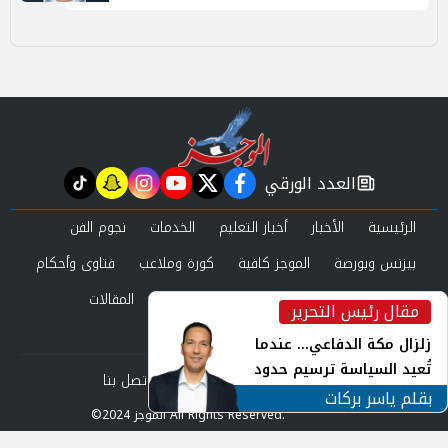
العدد الورقي
tiktok
snapchat
instagram
youtube
twitter
facebook
newspaper
الرئيسية
الأخبار
أخبار التعليم
الخدمات
نجوم الفن
بيزنس وبورصة
الموجز كافية
كورة وملاعب
فتاوى وأحكام
صحة وجمال
عرب وعالم
حوادث ومحاكم
المقالات
مقال رئيس التحرير
inst
العدد الورقي
زلزال مكة الدفاعي... عندما
تُعيد السياسة ترسيم حدود
من نحن
سياسة الخصوصية
اتصل بنا
الأمن القومي العربي
بقلم ياسر بركات
©2024 الموجز All Rights Reserved.
Powered by