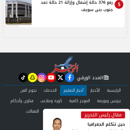
رفع 376 حالة إشغال وإزالة 21 حالة تعد
5
جنوب بنى سويف
العدد الورقي
tiktok
snapchat
instagram
youtube
twitter
facebook
newspaper
الرئيسية
الأخبار
أخبار التعليم
الخدمات
نجوم الفن
بيزنس وبورصة
الموجز كافية
كورة وملاعب
فتاوى وأحكام
صحة وجمال
عرب وعالم
حوادث ومحاكم
المقالات
مقال رئيس التحرير
inst
العدد الورقي
حين تتكلم الجغرافيا