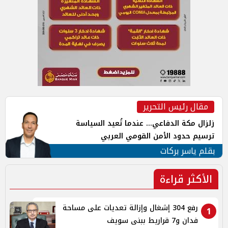
مقال رئيس التحرير
زلزال مكة الدفاعي... عندما تُعيد السياسة
ترسيم حدود الأمن القومي العربي
بقلم ياسر بركات
الأكثر قراءة
رفع 304 إشغال وإزالة تعديات على مساحة
1
فدان و7 قراريط ببنى سويف