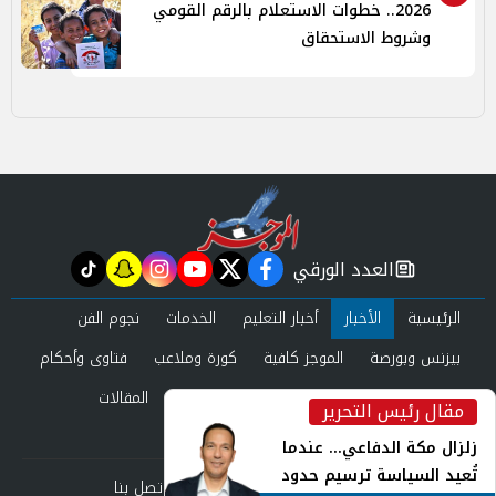
2026.. خطوات الاستعلام بالرقم القومي
وشروط الاستحقاق
العدد الورقي
tiktok
snapchat
instagram
youtube
twitter
facebook
newspaper
الرئيسية
الأخبار
أخبار التعليم
الخدمات
نجوم الفن
بيزنس وبورصة
الموجز كافية
كورة وملاعب
فتاوى وأحكام
صحة وجمال
عرب وعالم
حوادث ومحاكم
المقالات
مقال رئيس التحرير
inst
العدد الورقي
زلزال مكة الدفاعي... عندما
تُعيد السياسة ترسيم حدود
من نحن
سياسة الخصوصية
اتصل بنا