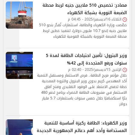
مصادر: تخصيص 510 ملايين جنيه لربط محطة
الضبعة النووية بشبكة الكهرباء
الثلاثاء 16/ديسمبر/2025 - 04:45 م
خصّصت وزارة الكهرباء والطاقة، استثمارات تُقدَّر بنحو 510
ملايين جنيه (نحو 10.7 مليون دولار)، لتنفيذ خطين لربط
محطة الضبعة النووية بالشبكة القومية للكهرباء
وزير البترول: تأمين احتياجات الطاقة لمدة 5
سنوات ورفع المتجددة إلى 42%
الإثنين 15/ديسمبر/2025 - 02:40 م
خلال مؤتمر مزيج الطاقة.. فرص الاستثمار ومستقبل التنمية
أكد المهندس كريم بدوي وزير البترول والثروة المعدنية
خطة لخفض الاعتماد على الوقود التقليدي وفتح آفاق
الاستثمار في مشروعات الطاقة الخضراء برنامج لحفر 480
بئرًا استكشافيًا خلال خمس سنوات باستثمارات 5.7 مليار
دولار
وزير الكهرباء: الطاقة ركيزة أساسية للتنمية
المستدامة وأحد أهم دعائم الجمهورية الجديدة