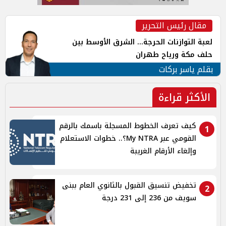
مقال رئيس التحرير
لعبة التوازنات الحرجة... الشرق الأوسط بين
حلف مكة ورياح طهران
بقلم ياسر بركات
الأكثر قراءة
كيف تعرف الخطوط المسجلة باسمك بالرقم
1
القومي عبر My NTRA؟.. خطوات الاستعلام
وإلغاء الأرقام الغريبة
تخفيض تنسيق القبول بالثانوي العام ببنى
2
سويف من 236 إلى 231 درجة