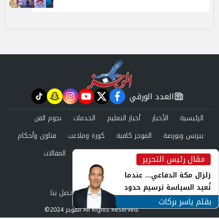
العدد الورقي
tiktok
snapchat
instagram
youtube
twitter
facebook
newspaper
الرئيسية
الأخبار
أخبار التعليم
الخدمات
نجوم الفن
بيزنس وبورصة
الموجز كافية
كورة وملاعب
فتاوى وأحكام
صحة وجمال
عرب وعالم
حوادث ومحاكم
المقالات
مقال رئيس التحرير
inst
العدد الورقي
زلزال مكة الدفاعي... عندما
تُعيد السياسة ترسيم حدود
من نحن
سياسة الخصوصية
اتصل بنا
الأمن القومي العربي
بقلم ياسر بركات
©2024 الموجز All Rights Reserved.