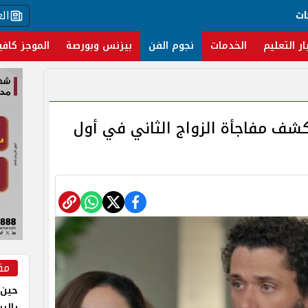
ال
ات
ار التعليم
الخدمات
نجوم الفن
بيزنس وبورصة
الموجز كافي
يكشف مفاجأة الزواج الثاني في أول
مق
حين 
بالر