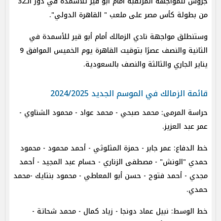
جروس للمواجهة المرتقبة أمام أبو قير للأسمدة في دور الـ32
من بطولة كأس مصر على ملعب " القاهرة الدولي".
وستنطلق مواجهة نادي الزمالك أمام أبو قير للأسمدة في
الثانية والنصف عصرًا بتوقيت القاهرة يوم الخميس الموافق 9
يناير الجاري والثالثة والنصف بالسعودية.
قائمة الزمالك في الموسم الجديد 2024/2025
حراسة المرمى: محمد صبحي - محمد عواد - محمود الشناوي -
عمر عبد العزيز.
خط الدفاع: عمر جابر - حمزة المثلوثي - أحمد محمود - محمود
حمدي "الونش" - مصطفى الزناري - حسام عبد المجيد - أحمد
مجدي - أحمد فتوح - حسن أبو المعاطي - محمود بنتايك -محمد
حمدي.
خط الوسط: نبيل عماد دونجا - زياد كمال - محمد شحاتة -