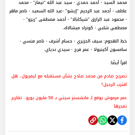
محمد السيد - أحمد حمدي - سيد عبد الله "نيمار" - محمد
عاطف - أحمد عبد الرحيم "إيشو" -عبد الله السعيد - ناصر ماهر
- محمود عبد الرازق "شيكابالا" - أحمد مصطفى "زيزو" -
مصطفى شلبي - كونراد ميشالاك.
خط الهجوم: سيف الجزيري - حسام أشرف - ناصر منسي -
سامسون أكينيولا - عمر فرج - سيدي ندياي.
اقرأ أيضًا:
تصريح صادم من محمد صلاح بشأن مستقبله مع ليفربول.. هل
اقترب الرحيل؟
عمر مرموش يوقع لـ مانشستر سيتي بـ 50 مليون يورو.. تقارير
تفجرها