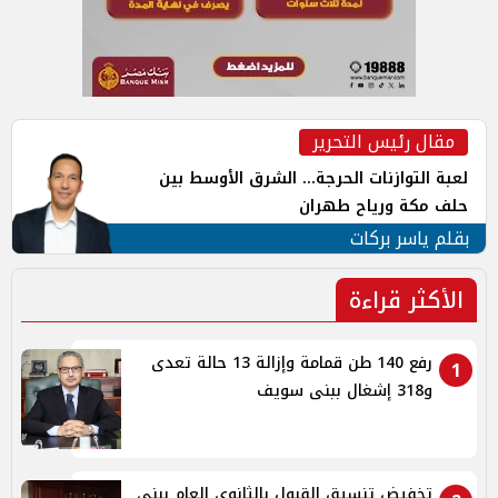
مقال رئيس التحرير
لعبة التوازنات الحرجة... الشرق الأوسط بين
حلف مكة ورياح طهران
بقلم ياسر بركات
الأكثر قراءة
رفع 140 طن قمامة وإزالة 13 حالة تعدى
1
و318 إشغال ببنى سويف
تخفيض تنسيق القبول بالثانوي العام ببنى