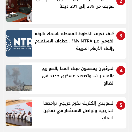
2
سويف من 236 إلى 231 درجة
كيف تعرف الخطوط المسجلة باسمك بالرقم
3
القومي عبر My NTRA؟.. خطوات الاستعلام
وإلغاء الأرقام الغريبة
الحوثيون يقصفون ميناء المخا بالصواريخ
4
والمسيرات.. وتصعيد عسكري جديد في
الضالع
السويدي إلكتريك تكرم خريجي برامجها
5
التدريبية وتواصل الاستثمار في تمكين
الشباب