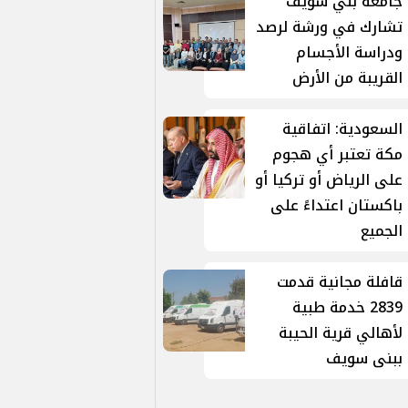
جامعة بني سويف
تشارك في ورشة لرصد
ودراسة الأجسام
القريبة من الأرض
السعودية: اتفاقية
مكة تعتبر أي هجوم
على الرياض أو تركيا أو
باكستان اعتداءً على
الجميع
قافلة مجانية قدمت
2839 خدمة طبية
لأهالي قرية الحيبة
ببنى سويف