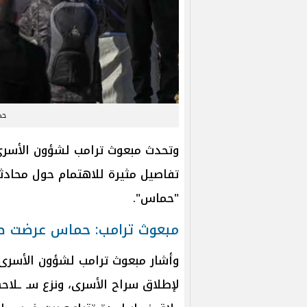
حم
وتحدث مبعوث ترامب لشؤون الأسرى، 
تفاصيل مثيرة للاهتمام حول محادثا
"حماس".
مبعوث ترامب: حماس عرضت ص
وأشار مبعوث ترامب لشؤون الأسرى
لإطلاق سراح الأسرى، ونزع سـ ـلا