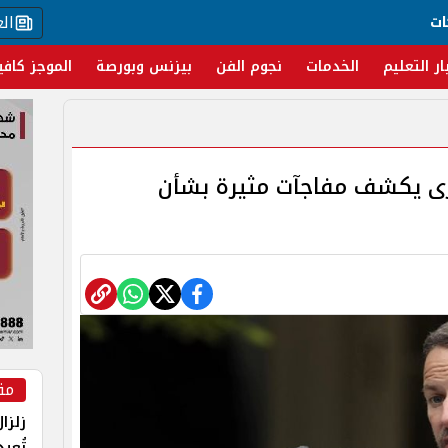
ال
ات
ار التعليم
الخدمات
نجوم الفن
بيزنس وبورصة
الموجز كافي
ى يكشف مفاجآت مثيرة بشأن
مق
زلزا
تُعي