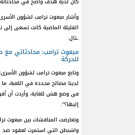
كان لديه هدف واضح في محادثاته.
وأشار مبعوث ترامب لشؤون الأسرى 
القليلة الماضية كانت تسعى إلى تح
ـتال.
مبعوث ترامب: محادثاتي مع ح
للحركة
وتابع مبعوث ترامب لشؤون الأسرى: "
لدينا مصالح محددة في اللعبة، ما 
في وضع هش للغاية، وأردت أن أقول
إليها؟".
وتعارضت المناقشات بين مبعوث ت
واشنطن التي استمرت لعقود ضد ال