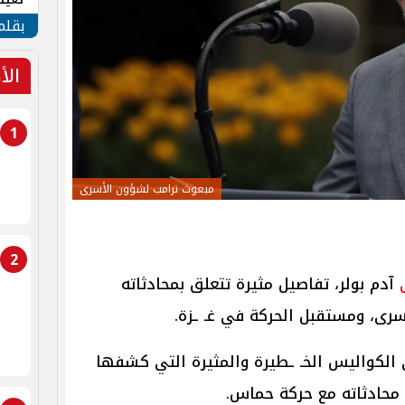
الأم
بقلم
الأ
1
مبعوث ترامب لشؤون الأسرى
2
آدم بولر، تفاصيل مثيرة تتعلق بمحادثاته
رى، ومستقبل الحركة في غـ ـزة.
لي الكواليس الخـ ـطيرة والمثيرة التي كشفها
محادثاته مع حركة حماس.