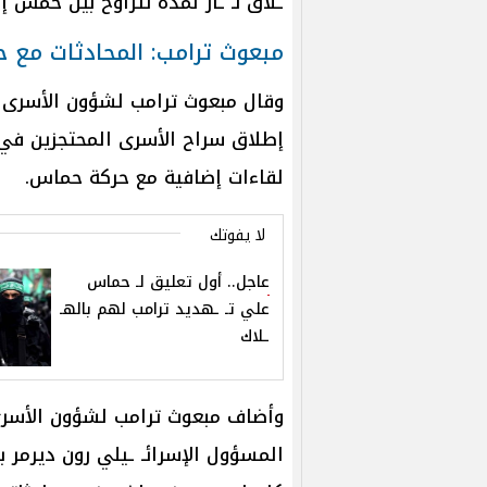
ـلاق نـ ـار لمدة تتراوح بين خمس 
مبعوث ترامب: المحادثات مع 
وقال مبعوث ترامب لشؤون الأسرى إ
إطلاق سراح الأسرى المحتجزين في غ
لقاءات إضافية مع حركة حماس.
لا يفوتك
عاجل.. أول تعليق لـ حماس
علي تـ ـهديد ترامب لهم بالهـ
ـلاك
وأضاف مبعوث ترامب لشؤون الأسرى أ
المسؤول الإسرائـ ـيلي رون ديرمر ب