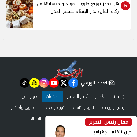
هل يجوز توزيع حلوى المولد واحتسابها من
5
زكاة المال؟..دار الإفتاء تحسم الجدل
العدد الورقي
tiktok
snapchat
instagram
youtube
twitter
facebook
newspaper
الرئيسية
الأخبار
أخبار التعليم
الخدمات
نجوم الفن
بيزنس وبورصة
الموجز كافية
كورة وملاعب
فتاوى وأحكام
صحة وجمال
عرب وعالم
حوادث ومحاكم
المقالات
مقال رئيس التحرير
inst
العدد الورقي
حين تتكلم الجغرافيا