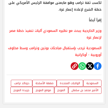
لكسب ثقة ترامب وهو مايعنى موافقة الرئيس الأمريكي على
خطة الشرع لإعادة إعمار غزة.
إقرأ أيضاً
وزير الخارجية يبحث مع نظيره السعودي آليات تنفيذ خطة مصر
لإعمار غزة
السعودية ترحب بإستقبال مباحثات بوتين وترامب وسط مخاوف
أوروبية - أوكرانية
السعودية
الولايات المتحدة
صفقة الأسلحة
​دونالد ترامب
الأمير محمد بن سلمان
الموجز
موقع الموجز
جريدة الموجز