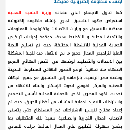
لإنشاء منظومة إلكترونية مميكنة
كما تناول الاجتماع الذي عقدته
وزيرة التنمية المحلية
استعراض جهود التنسيق الجاري لإنشاء منظومة إلكترونية
مميكنة بالتنسيق مع وزارات الاتصالات وتكنولوجيا المعلومات،
والتنمية المحلية و التخطيط بهدف حوكمة إجراءات تراخيص
الحماية المدنية للأنشطة المختلفة، حيث تم تسليم اللجنة
العليا لتراخيص المحال جميع ما تم الانتهاء منه للجنة المشكلة
بين الاتصالات والتخطيط لوضعها في التصور النهائي المزمع
الانتهاء منه تمهيداً لوضع التصور النهائي للمنظومة الحديثة
ومنصة مصر الرقمية، بالإضافة إلى التنسيق مع جميع الجهات
المعنية والمركز القومي لبحوث الإسكان والبناء للانتهاء من
تحديث الكود المصري الخاص بالحماية المدنية لأسس التصميم
واشتراطات التنفيذ لحماية المنشآت من أخطار الحريق، حيث تم
إعداد مقترح لتيسير الاشتراطات قدر المستطاع حتى يتسنى
لأصحاب المحال التجارية والصناعية تنفيذ تلك المتطلبات بما
يضمن سهولة التطبيق علي المحال القائمة مراعاة للمباني