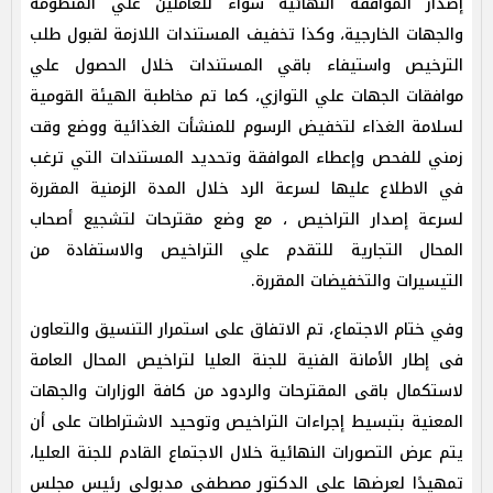
إصدار الموافقة النهائية سواء للعاملين علي المنظومة
والجهات الخارجية، وكذا تخفيف المستندات اللازمة لقبول طلب
الترخيص واستيفاء باقي المستندات خلال الحصول علي
موافقات الجهات علي التوازي، كما تم مخاطبة الهيئة القومية
لسلامة الغذاء لتخفيض الرسوم للمنشأت الغذائية ووضع وقت
زمني للفحص وإعطاء الموافقة وتحديد المستندات التي ترغب
في الاطلاع عليها لسرعة الرد خلال المدة الزمنية المقررة
لسرعة إصدار التراخيص ، مع وضع مقترحات لتشجيع أصحاب
المحال التجارية للتقدم علي التراخيص والاستفادة من
التيسيرات والتخفيضات المقررة.
وفي ختام الاجتماع، تم الاتفاق على استمرار التنسيق والتعاون
فى إطار الأمانة الفنية للجنة العليا لتراخيص المحال العامة
لاستكمال باقى المقترحات والردود من كافة الوزارات والجهات
المعنية بتبسيط إجراءات التراخيص وتوحيد الاشتراطات على أن
يتم عرض التصورات النهائية خلال الاجتماع القادم للجنة العليا،
تمهيدًا لعرضها على الدكتور مصطفى مدبولى رئيس مجلس