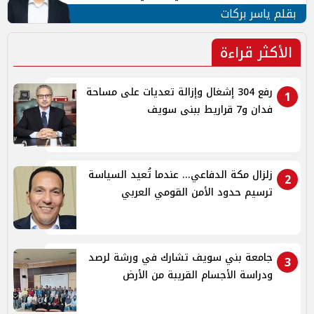
بقلم ياسر بركات
الأكثر قراءة
رفع 304 إشغال وإزالة تعديات على مساحة
1
فدان و7 قراريط ببنى سويف
زلزال مكة الدفاعي... عندما تُعيد السياسة
2
ترسيم حدود الأمن القومي العربي
جامعة بني سويف تشارك في ورشة لرصد
3
ودراسة الأجسام القريبة من الأرض