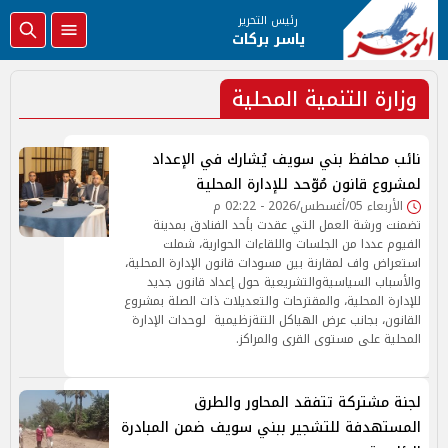
رئيس التحرير
ياسر بركات
وزارة التنمية المحلية
نائب محافظ بني سويف يُشارك في الإعداد
لمشروع قانون مُوّحد للإدارة المحلية
الأربعاء 05/أغسطس/2026 - 02:22 م
تضمنت ورشة العمل التي عقدت بأحد الفنادق بمدينة
الفيوم عددا من الجلسات واللقاءات الحوارية، شملت
استعراض واف لمقارنة بين مسودات قانون الإدارة المحلية،
والأسباب السياسيةوالتشريعية حول إعداد قانون جديد
للإدارة المحلية، والمقترحات والتعديلات ذات الصلة بمشروع
القانون، بجانب عرض الهياكل التنةزظيمية لوحدات الإدارة
المحلية على مستوى القرى والمراكز.
لجنة مشتركة تتفقد المحاور والطرق
المستهدفة للتشجير ببني سويف ضمن المبادرة