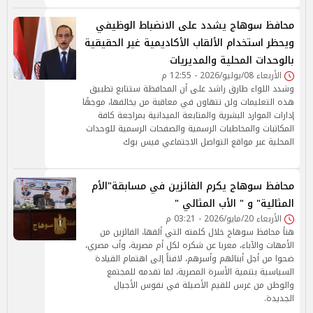
محافظ سوهاج يشدد على الانضباط الوظيفي
ويحظر استخدام الألقاب الأكاديمية غير الحقيقية
بالوحدات المحلية والمديريات
الأربعاء 08/يوليو/2026 - 12:55 م
وشدد اللواء طارق راشد على أن المحافظة ستتابع تطبيق
هذه التعليمات ولن تتهاون في معاقبة من يخالفها، موجهًا
إدارات الموارد البشرية والمتابعة الميدانية بمراجعة كافة
المكاتبات والمخاطبات الرسمية والصفحات الرسمية للوحدات
المحلية عبر مواقع التواصل الاجتماعي فيس بوك
محافظ سوهاج يكرم الفائزين في مسابقة"الأم
المثالية" و " الأب المثالي "
الأربعاء 20/مايو/2026 - 03:21 م
هنأ محافظ سوهاج خلال كلمته التي ألقها، الفائزين من
الأمهات والآباء، معربا عن شكره لكل أم مصرية، وأب مصري،
ضحوا من أجل أبنائهم وأسرهم، لافتاً إلى اهتمام القيادة
السياسية بتنمية الأسرة المصرية، لما تقدمه للمجتمع
والوطن من غرس للقيم الأصيلة في نفوس الأجيال
الجديدة.