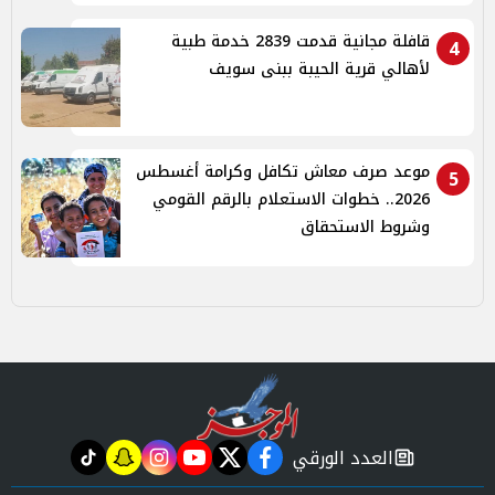
قافلة مجانية قدمت 2839 خدمة طبية
4
لأهالي قرية الحيبة ببنى سويف
موعد صرف معاش تكافل وكرامة أغسطس
5
2026.. خطوات الاستعلام بالرقم القومي
وشروط الاستحقاق
العدد الورقي
tiktok
snapchat
instagram
youtube
twitter
facebook
newspaper