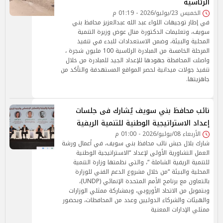
الرئاسية
الخميس 23/يوليو/2026 - 01:19 م
في إطار توجيهات اللواء عبد الله عبدالعزيز محافظ بني
سويف، وتعليمات الدكتورة منال عوض وزيرة التنمية
المحلية والبيئة، وضمن الاستعدادات للبدء في تنفيذ
المرحلة الخامسة من المبادرة الرئاسية 100 مليون شجرة ،
واصلت المحافظة جهودها للإعداد الجيد للمبادرة من خلال
تنفيذ جولات ميدانية لحصر المواقع المستهدفة والتأكد من
جاهزيتها.
نائب محافظ بني سويف يُشارك فى جلسات
إعداد الاستراتيجية الوطنية للتنمية الريفية
الأربعاء 08/يوليو/2026 - 01:00 م
شارك بلال حبش نائب محافظ بني سويف، في أعمال ورشة
العمل التشاورية الأولى لإعداد “الاستراتيجية الوطنية
للتنمية الريفية الشاملة “، والتي نظمتها وزارة التنمية
المحلية والبيئة “من خلال مشروع الدعم الفني للوزارة
بالتعاون مع برنامج الأمم المتحدة الإنمائي (UNDP)،
وبتمويل من الاتحاد الأوروبي، وبمشاركة ممثلي الوزارات
والهيئات والشركاء الدوليين وعدد من المحافظات، وبحضور
ممثلي الإدارات المعنية