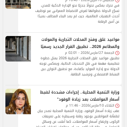
الخميس 16/أبريل/2026 - 10:40 م
في تحرك يعكس تحولًا جذريًا نحو الإدارة الذكية للمدن،
تسرّع الدولة خطواتها لفرض الانضباط العمراني عبر توظيف
أحدث التقنيات العالمية، حيث لم يعد البناء المخالف بعيدًا
عن أعين الرقابة
مواعيد غلق وفتح المحلات التجارية والمولات
والمطاعم 2026.. تطبيق القرار الجديد رسميًا
الجمعة 27/مارس/2026 - 02:01 م
تطبيق مواعيد غلق المحلات التجارية 2026 يمثل خطوة
تنظيمية مهمة في ظل التحديات الحالية، ويعكس توجه
الدولة نحو إدارة الموارد بكفاءة، مع تحقيق التوازن بين
النشاط الاقتصادي وترشيد الطاقة.
وزارة التنمية المحلية.. إجراءات مشددة لضبط
أسعار المواصلات بعد زيادة الوقود"
الثلاثاء 10/مارس/2026 - 11:46 م
عقب زيادة أسعار الوقود، وزارة التنمية المحلية تصدر بيان
لطمأنة المواطنين بوجود رقابة وسيطرة على تعريفات
الركوب وارتفاع أسعار المواصلات، كما أعلنت عن وسائل