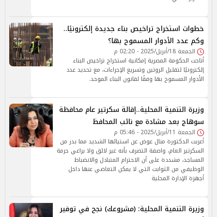
خطوات استخراج تراخيص بناء جديدة إلكترونيًا..
وكم عدد الأدوار المسموح بها؟
الجمعة 18/أبريل/2025 - 02:20 م
أتاحت الحكومة المصرية إمكانية استخراج تراخيص البناء
إلكترونيًا لتقليل الروتين وتسريع الإجراءات، مع تحديد عدد
الأدوار المسموح بها وفقًا لقانون البناء الموحد.
وزيرة التنمية المحلية..إقالة سكرتير عام محافظة
سوهاج بعد مشادة مع نائب المحافظ
الجمعة 11/أبريل/2025 - 05:46 م
أعربت الدكتورة منال عوض عن استيائها الشديد مما بدر من
السكرتير العام، واصفة التصرف بأنه غير لائق ولا يراعي حرمة
المساجد، مشددة على أن الاحترام المتبادل والانضباط
الوظيفي من الثوابت التي لا يمكن التغاضي عنها داخل
أجهزة الإدارة المحلية
وزيرة التنمية المحلية: (مشروعك) نجح في توفير