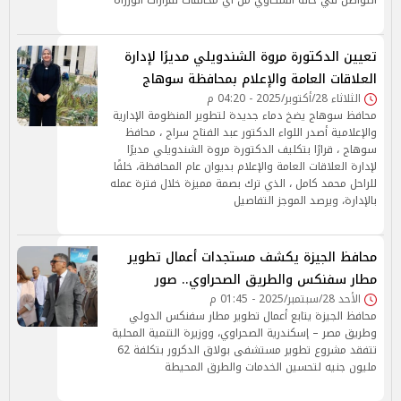
التواصل في حالة الشكاوي من اي مخالفات لقرارات الوزراة
تعيين الدكتورة مروة الشندويلي مديرًا لإدارة
العلاقات العامة والإعلام بمحافظة سوهاج
الثلاثاء 28/أكتوبر/2025 - 04:20 م
محافظ سوهاج يضخ دماء جديدة لتطوير المنظومة الإدارية
والإعلامية أصدر اللواء الدكتور عبد الفتاح سراج ، محافظ
سوهاج ، قرارًا بتكليف الدكتورة مروة الشندويلي مديرًا
لإدارة العلاقات العامة والإعلام بديوان عام المحافظة، خلفًا
للراحل محمد كامل ، الذي ترك بصمة مميزة خلال فترة عمله
بالإدارة، ويرصد الموجز التفاصيل
محافظ الجيزة يكشف مستجدات أعمال تطوير
مطار سفنكس والطريق الصحراوي.. صور
الأحد 28/سبتمبر/2025 - 01:45 م
محافظ الجيزة يتابع أعمال تطوير مطار سفنكس الدولي
وطريق مصر – إسكندرية الصحراوي، ووزيرة التنمية المحلية
تتفقد مشروع تطوير مستشفى بولاق الدكرور بتكلفة 62
مليون جنيه لتحسين الخدمات والطرق المحيطة