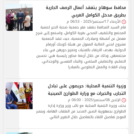
محافظ سوهاج يتفقد أعمال الرصف الجارية
بطريق مدخل الكوامل الغربي
الأربعاء 17/سبتمبر/2025 - 06:53 م
قام السيد المحافظ بتفقد مقر جمعية صحبة الخير لتنمية
المجتمع والتثقيف الصحي بقرية الكوامل، واستمع إلى شرح
مفصل عن أنشطة ومبادرات الجمعية، حيث تنفذ الجمعية
مشروع ابنتي الغالية الممول من هيئة كوبتك أورفانز
الدولية، بهدف الارتقاء بالفتيات وتعزيز دورهن في بناء
مجتمعهن، وذلك من خلال أربعة محاور رئيسية هي: تحسين
التعليم، والتعايش السلمي، والبناء النفسي والوجداني،
وبناء القادة والعمل التطوعي بالمبادرا
وزيرة التنمية المحلية: حريصون على تبادل
التجارب والخبرات مع وزارة الطوارئ الصينية
الإثنين 08/سبتمبر/2025 - 06:00 م
بحثت وزيرة التنمية المحلية مع نائب وزير وزارة إدارة
الطوارئ بجمهورية الصين العديد من الملفات الهامة، وينشر
الموجز تفاصيل اللقاء بالتفاصيل خلال التقرير التالي.