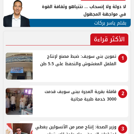
لا دولة ولا إنسحاب ... نتنياهو وثقافة القوة
في مواجهة المجهول
بقلم ياسر بركات
الأكثر قراءة
تموين بني سويف: ضبط مصنع لإنتاج
1
الفلفل المغشوش والتحفظ على 5.5 طن
قافلة بقرية العجرة ببنى سويف قدمت
2
3000 خدمة طبية مجانية
وزير الصحة: إنتاج مصر من الأنسولين يغطي
3