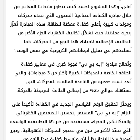
أعلى، وهذا المشروع يُجسد كيف تتجاوز منتجاتنا المعايير من
خلال مبادرة الكفاءة الصناعية القصوى، التي تقدم محركات
ومولدات كبيرة بأعلى كفاءة ممكنة للطاقة، هذه المبادرة تُعزّز
ربحية عملائنا، حيث تشكّل تكاليف الكهرباء الجزء الأكبر من
التكاليف الإجمالية لامتلاك هذا النوع من المحركات، كما
تُساعدهم في تقليل انبعاثاتهم الكربونية في نفس الوقت."
وتُعالج مبادرة "إيه بي بي" فجوة كبرى في معايير كفاءة
الطاقة الخاصة بالمحركات الكبيرة (أكثر من 3 ميجاوات)، والتي
تُعد نسبة صغيرة من القاعدة العالمية للمحركات، التي
تستهلك حوالي 25% من إجمالي الطاقة المرتبطة بالحركة.
ويمثّل تحقيق الرقم القياسي الجديد في الكفاءة تأكيداً على
التزام "إيه بي بي" المستمر بتحسين التصميمين الكهربائي
والميكانيكي للمحرك، مستفيدة من خبرتها التطبيقية الواسعة
التي تمتد لأكثر من قرن في تصنيع المحركات الكهربائية، وتبرز
أهمية هذا الإنجاز نظراً لأن متوسط كفاءة هذا النوع من