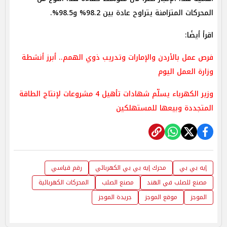
المحركات المتزامنة يتراوح عادة بين 98.2% و98.5%.
اقرأ أيضًا:
فرص عمل بالأردن والإمارات وتدريب ذوي الهمم.. أبرز أنشطة
وزارة العمل اليوم
وزير الكهرباء يسلّم شهادات تأهيل 4 مشروعات لإنتاج الطاقة
المتجددة وبيعها للمستهلكين
إيه بي بي
محرك إيه بي بي الكهربائي
رقم قياسي
مصنع للصلب في الهند
مصنع الصلب
المحركات الكهربائية
الموجز
موقع الموجز
جريدة الموجز