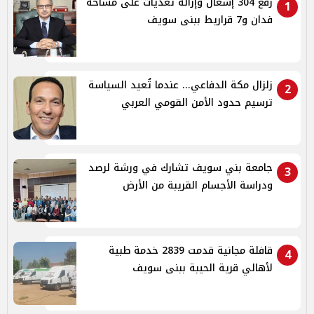
رفع 304 إشغال وإزالة تعديات على مساحة
1
فدان و7 قراريط ببنى سويف
زلزال مكة الدفاعي... عندما تُعيد السياسة
2
ترسيم حدود الأمن القومي العربي
جامعة بني سويف تشارك في ورشة لرصد
3
ودراسة الأجسام القريبة من الأرض
قافلة مجانية قدمت 2839 خدمة طبية
4
لأهالي قرية الحيبة ببنى سويف