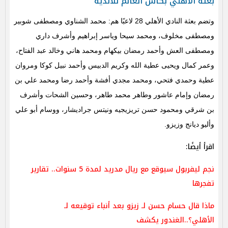
بعثة الأهلي بكأس العالم للأندية
وتضم بعثة النادي الأهلي 28 لاعبًا هم: محمد الشناوي ومصطفى شوبير
ومصطفى مخلوف، ومحمد سيحا وياسر إبراهيم وأشرف داري
ومصطفى العش وأحمد رمضان بيكهام ومحمد هاني وخالد عبد الفتاح،
وعمر كمال ويحيى عطية الله وكريم الدبيس وأحمد نبيل كوكا ومروان
عطية وحمدي فتحي، ومحمد مجدي أفشة وأحمد رضا ومحمد علي بن
رمضان وإمام عاشور وطاهر محمد طاهر، وحسين الشحات وأشرف
بن شرقي ومحمود حسن تريزيجيه ونيتس جراديشار، ووسام أبو علي
وأليو ديانج وزيزو.
اقرأ أيضًا:
نجم ليفربول سيوقع مع ريال مدريد لمدة 5 سنوات.. تقارير
تفجرها
ماذا قال حسام حسن لـ زيزو بعد أنباء توقيعه لـ
الأهلي؟..الغندور يكشف