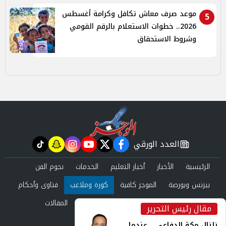
موعد صرف معاش تكافل وكرامة أغسطس
5
2026.. خطوات الاستعلام بالرقم القومي
وشروط الاستحقاق
العدد الورقي
tiktok
snapchat
instagram
youtube
twitter
facebook
newspaper
الرئيسية
الأخبار
أخبار التعليم
الخدمات
نجوم الفن
بيزنس وبورصة
الموجز كافية
كورة وملاعب
فتاوى وأحكام
صحة وجمال
عرب وعالم
حوادث ومحاكم
المقالات
مقال رئيس التحرير
inst
العدد الورقي
زلزال مكة الدفاعي... عندما