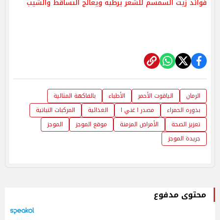
فوائد زيت السمسم للشعر يرطبه ويعالج التساقط والشيب
الرمان
الياقوت الأحمر
الأطباء
بالفاكهة المثالية
بذوره الحمراء
مصدر ا غني ا
الغذائية
المركبات النباتية
تعزيز الصحة
الأمراض المزمنة
موقع الموجز
الموجز
جريدة الموجز
محتوى مدفوع