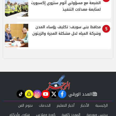
الضبعة مع مسؤولي أتوم ستروي إكسبورت
لمتابعة معدلات التنفيذ
محافظ بنى سويف: تكليف رؤساء المدن
5
وشركة المياه لحل مشكلة العجرة والزيتون
العدد الورقي
tiktok
snapchat
instagram
youtube
twitter
facebook
newspaper
الرئيسية
الأخبار
أخبار التعليم
الخدمات
نجوم الفن
بيزنس وبورصة
الموجز كافية
كورة وملاعب
فتاوى وأحكام