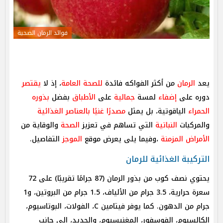
فوائد الرمان الصحية
يعد
الرمان
من أكثر الفواكه فائدة
للصحة
العامة
، إذ لا
يقتصر
دوره على
إضفاء
لمسة
جمالية
على
الأطباق
بفضل
بذوره
الحمراء
الياقوتية، بل يمثل
مصدرًا غنيًا
بالعناصر الغذائية
والمركبات
النباتية
التي تساهم في تعزيز
الصحة
والوقاية من
الأمراض المزمنة
،وفيما يلى يعرض موقع
الموجز
التفاصيل.
التركيبة الغذائية للرمان
يحتوي نصف كوب من بذور الرمان (87 جرامًا تقريبًا) على 72
سعرة حرارية، 3.5 جرام من الألياف، 1.5 جرام من البروتين، و1
جرام من الدهون. كما يوفر فيتامين C، الفولات، البوتاسيوم،
الكالسيوم، الفوسفور، المغنيسيوم، والحديد، إلى جانب