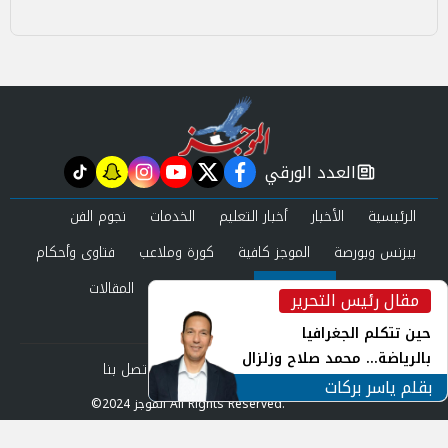
العدد الورقي
tiktok
snapchat
instagram
youtube
twitter
facebook
newspaper
الرئيسية
الأخبار
أخبار التعليم
الخدمات
نجوم الفن
بيزنس وبورصة
الموجز كافية
كورة وملاعب
فتاوى وأحكام
صحة وجمال
عرب وعالم
حوادث ومحاكم
المقالات
مقال رئيس التحرير
inst
العدد الورقي
حين تتكلم الجغرافيا
بالرياضة... محمد صلاح وزلزال
من نحن
سياسة الخصوصية
اتصل بنا
الهوية في الشارع التركي
بقلم ياسر بركات
©2024 الموجز All Rights Reserved.
Powered by