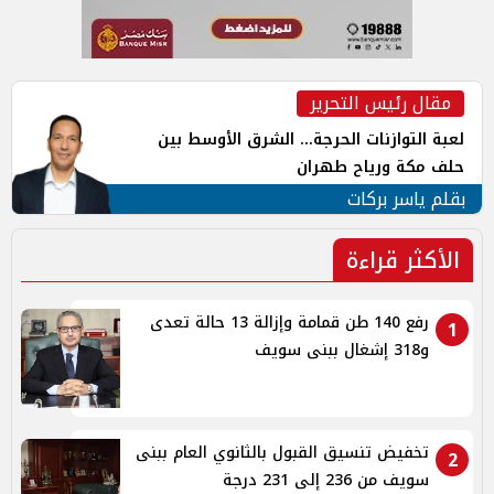
مقال رئيس التحرير
لعبة التوازنات الحرجة... الشرق الأوسط بين
حلف مكة ورياح طهران
بقلم ياسر بركات
الأكثر قراءة
رفع 140 طن قمامة وإزالة 13 حالة تعدى
1
و318 إشغال ببنى سويف
تخفيض تنسيق القبول بالثانوي العام ببنى
2
سويف من 236 إلى 231 درجة