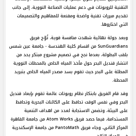
التقنية للروبوتات في دعم عمليات الصناعة النووية، إلى جانب
تقديم مبررات تقنية واضحة ومقنعة للمفاهيم والتصميمات
التي اختاروها.
وبعد جولة نهائية شهدت منافسة قوية، تُوِّج فريق
SunGuardians من اقسام كلية الهندسة - جامعة عين شمس
بلقب البطولة، بعدما نجح في تصميم مشروع مبتكر يحد من
انتشار قنديل البحر حول مأخذ المياه الخاص بالمحطات النووية
المطلة على البحر حيث تقوم بسد مصدر المياه الخاص بتبريد
المحطة.
وقد قام الفريق بابتكار نظام روبوتات عائمة تقوم بإبعاد قنديل
البحر وفي نفس الوقت تحافظ على الكائنات البحرية وتحافظ
على البيئة، وتضمن الاستجابة لعدد من اهداف التنمية
المستدامة، فيما حصد فريق Atom Works من جامعة القاهرة
المركز الثاني، وجاء فريق PantoMath من جامعة الإسكندرية