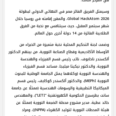
في المركز الثالث.
وسيمثل الفريق الفائز مصر في النهائي الدولي لبطولة
Global HackAtom 2026، والمقرر إقامته في روسيا خلال
شهر سبتمبر المقبل، حيث سيتنافس مع نخبة من الفرق
الطلابية الفائزة من 14 دولة أخرى حول العالم.
وضمت لجنة التحكيم المحلية نخبة متميزة من الخبراء من
الأوساط الأكاديمية وقطاع الصناعة النووية، من بينهم الدكتور
ألكسندر ناخابوف، نائب رئيس قسم الفيزياء والهندسة
النووية، والدكتور نيكيتا ميليجا، مساعد قسم الفيزياء
والهندسة النووية (وكلاهما يمثل الجامعة الوطنية للبحوث
النووية MEPhI)، والدكتور ألكسندر كوكايف، رئيس قسم
الميكانيكا التطبيقية والرسومات الهندسية (ممثلًا عن جامعة
سانت بطرسبرغ الحكومية الكهروتقنية “LETI”)، والمهندس
خالد عطية، مدير مشروع محطة الضبعة النووية (ممثلًا عن
هيئة المحطات النووية لتوليد الكهرباء (NPPA))، ومراد