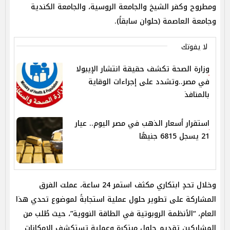
ومطروح وكفر الشيخ والجامعة الروسية، والجامعة الكندية
وجامعة العاصمة (حلوان سابقاً).
لا يفوتك
وزارة الصحة تكشف حقيقة انتشار الإيبولا
في مصر..وتشدد على إجراءات الوقاية
بالمنافذ
استقرار أسعار الذهب في مصر اليوم.. عيار
21 يسجل 6815 جنيهًا
وخلال تحدٍ ابتكاري مكثف استمر 24 ساعة، عملت الفرق
المشاركة على تطوير حلول عملية استجابةً لموضوع تحدي هذا
العام، “الأنظمة الروبوتية في الطاقة النووية”، حيث طُلب من
المشاركين تقديم حلول مبتكرة وعملية تستكشف الإمكانات