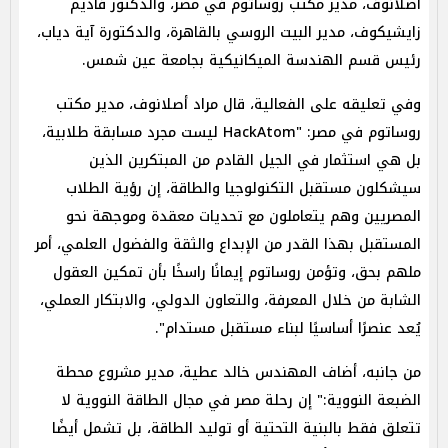
أصلانوف، مدير مكتب روساتوم في مصر، والدكتور فاديم
زايشيكوف، مدير البيت الروسي بالقاهرة، والدكتورة آية دياب،
رئيس قسم الهندسة الميكانيكية بجامعة عين شمس.
وفي تعليقه على الفعالية، قال مراد أصلانوف، مدير مكتب
روساتوم في مصر: "HackAtom ليست مجرد مسابقة طلابية،
بل هي استثمار في الجيل القادم من المبتكرين الذين
سيشكلون مستقبل التكنولوجيا والطاقة، إن رؤية الطلاب
المصريين وهم يتعاملون مع تحديات معقدة وموجهة نحو
المستقبل بهذا القدر من الإبداع والثقة والفضول العلمي، أمر
ملهم بحق، وتؤمن روساتوم إيمانًا راسخًا بأن تمكين العقول
الشابة من خلال المعرفة، والتعاون الدولي، والابتكار العملي،
يُعد عنصرًا أساسيًا لبناء مستقبل مستدام".
من جانبه، أضاف المهندس خالد عطية، مدير مشروع محطة
الضبعة النووية:" إن رحلة مصر في مجال الطاقة النووية لا
تتعلق فقط بالبنية التحتية أو توليد الطاقة، بل تشمل أيضًا