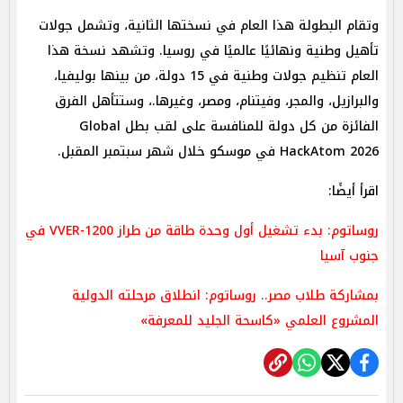
وتقام البطولة هذا العام في نسختها الثانية، وتشمل جولات
تأهيل وطنية ونهائيًا عالميًا في روسيا. وتشهد نسخة هذا
العام تنظيم جولات وطنية في 15 دولة، من بينها بوليفيا،
والبرازيل، والمجر، وفيتنام، ومصر، وغيرها.، وستتأهل الفرق
الفائزة من كل دولة للمنافسة على لقب بطل Global
HackAtom 2026 في موسكو خلال شهر سبتمبر المقبل.
اقرأ أيضًا:
روساتوم: بدء تشغيل أول وحدة طاقة من طراز VVER-1200 في
جنوب آسيا
بمشاركة طلاب مصر.. روساتوم: انطلاق مرحلته الدولية
المشروع العلمي «كاسحة الجليد للمعرفة»