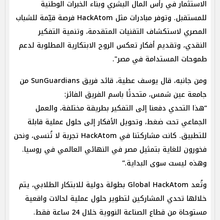
الاستثمار في رأس المال البشري وبناء الخبرات الوطنية
للمستقبل. وتوفر مبادرات مثل HackAtom فرصة قيّمة للشباب
المصري لاستكشاف التقنيات المتقدمة، وتنمية التفكير
النقدي، وتقديم أفكار تعكس الروح الابتكارية المطلوبة لدعم
طموحات المستدامة في مصر".
ومن جانبه، قال يوسف عطية، قائد فريق SunGuardians من
جامعة عين شمس، متحدثًا باسم الفريق الفائز:
“هذا التحدي دفعنا إلى التفكير بطريقة مختلفة، والعمل
الجماعي تحت ضغط، وتحويل الأفكار إلى حلول عملية قابلة
للتطبيق. كانت مشاركتنا في HackAtom تجربة لا تُنسى، ونحن
فخورون للغاية بتمثيل مصر في النهائي العالمي في روسيا.
وهذه ليست سوى البداية.”
وتُعد Global HackAtom بطولة دولية للابتكار الطلابي، يتم
خلالها تحدي المشاركين لتطوير حلول عملية لحالات واقعية
مستوحاة من قطاع الصناعة النووية خلال 24 ساعة فقط.