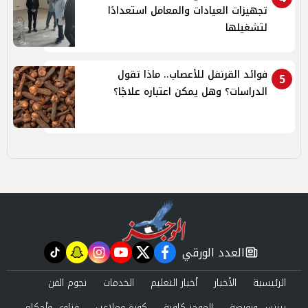
تجهيزات العيادات والمعامل استعدادًا
لتشغيلها
فوائد القرنفل للأعصاب.. ماذا تقول
5
الدراسات؟ وهل يمكن اعتباره علاجًا؟
العدد الورقي
tiktok
snapchat
instagram
youtube
twitter
facebook
newspaper
الرئيسية
الأخبار
أخبار التعليم
الخدمات
نجوم الفن
بيزنس وبورصة
الموجز كافية
كورة وملاعب
فتاوى وأحكام