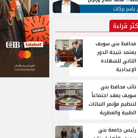
ية في الشارع التركي
 ياسر بركات
كثر قراءة
محافظ بنى سويف
يعتمد نتيجة الدور
الثاني للشهادة
الإعدادية
نائب محافظ بني
سويف يعقد اجتماعاً
لتنظيم مؤتمر النباتات
الطبية والعطرية
رئيس جامعة بني