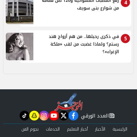
رفع المطبات العشوائية و120 طن قمامة
4
من شوارع بنى سويف
في ذكرى رحيلها.. من هم أزواج هند
5
رستم؟ ولماذا غضبت من لقب «ملكة
الإغراء»؟
العدد الورقي
tiktok
snapchat
instagram
youtube
twitter
facebook
newspaper
الرئيسية
الأخبار
أخبار التعليم
الخدمات
نجوم الفن