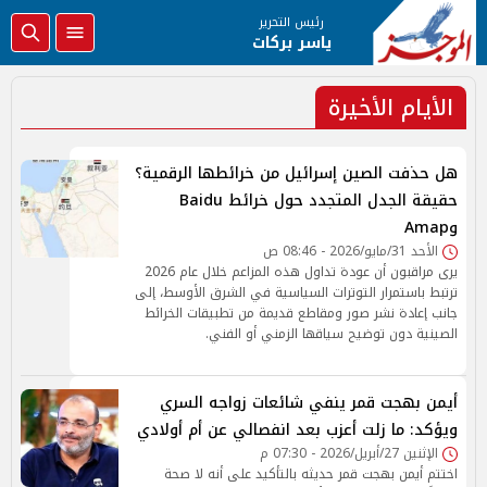
رئيس التحرير
ياسر بركات
الأيام الأخيرة
هل حذفت الصين إسرائيل من خرائطها الرقمية؟
حقيقة الجدل المتجدد حول خرائط Baidu
وAmap
الأحد 31/مايو/2026 - 08:46 ص
يرى مراقبون أن عودة تداول هذه المزاعم خلال عام 2026
ترتبط باستمرار التوترات السياسية في الشرق الأوسط، إلى
جانب إعادة نشر صور ومقاطع قديمة من تطبيقات الخرائط
الصينية دون توضيح سياقها الزمني أو الفني.
أيمن بهجت قمر ينفي شائعات زواجه السري
ويؤكد: ما زلت أعزب بعد انفصالي عن أم أولادي
الإثنين 27/أبريل/2026 - 07:30 م
اختتم أيمن بهجت قمر حديثه بالتأكيد على أنه لا صحة