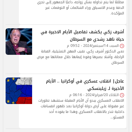
مطلقًا لما يتم تداوله بشأن زواجه، داعيًا الجمهور إلى تحري
الدقة وعدم الانسياق وراء الشائعات أو التوقعات غير
المؤكدة.
أشرف زكي يكشف تفاصيل الأيام الاخيرة في
حياة ناهد رشدي مع السرطان
السبت 14/سبتمبر/2024 - 09:52 م
نعى الدكتور أشرف زكي، نقيب المهن التمثيلية، الفنانة
الراحلة، وأشاد بصبرها وقوة إيمانها خلال معاناتها مع مرض
السرطان
عاجل| انقلاب عسكري في أوكرانيا .. الأيام
الأخيرة لـ زيلينسكي
الثلاثاء 20/فبراير/2024 - 06:16 م
الانقلاب العسكري يبدو أن الأيام المقبلة ستشهد تطورات
غير مقبولة على أرض دولة أوكرانيا بعد ظهور انقسامات
داخلية تنذر بالانقلاب العسكري وهذا ما يقوده أحد
المسئو…