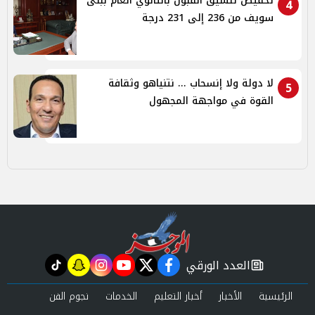
تخفيض تنسيق القبول بالثانوي العام ببنى
4
سويف من 236 إلى 231 درجة
لا دولة ولا إنسحاب ... نتنياهو وثقافة
5
القوة في مواجهة المجهول
العدد الورقي
tiktok
snapchat
instagram
youtube
twitter
facebook
newspaper
الرئيسية
الأخبار
أخبار التعليم
الخدمات
نجوم الفن