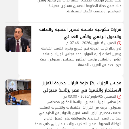
بينما تُطبق الزيادات الجديدة رسميًا بداية من يوليو، ويأتي
ذلك ضمن خطة الحكومة لتحسين مستوى معيشة
المواطنين وتخفيف الأعباء الاقتصادية.
قرارات حكومية حاسمة لتعزيز التنمية والطاقة
والتحول الرقمي والأمن الغذائي
الخميس 16/أبريل/2026 - 07:46 م
في إطار توجه الدولة نحو تسريع وتيرة التنمية الشاملة
وتعزيز كفاءة إدارة الموارد، عقد مجلس الوزراء اجتماعه
الثامن والثمانين برئاسة الدكتور مصطفى مدبولي، حيث
خرج بعدد من القرارات المهمة
مجلس الوزراء يقرّ حزمة قرارات جديدة لتعزيز
الاستثمار والتنمية في مصر برئاسة مدبولي
الخميس 05/مارس/2026 - 03:00 ص
أقرّ مجلس الوزراء المصري، برئاسة الدكتور مصطفى
مدبولي، حزمة من القرارات الاقتصادية والتنموية المهمة،
تضمنت تخصيص أراضٍ للمستثمرين بالدولار من الخارج في
عدد من المدن الجديدة، والموافقة على تعديل قانون
الوكالة المصرية لضمان الصادرات والاستثمار، إلى جانب منحة