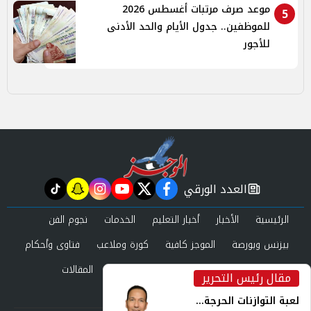
موعد صرف مرتبات أغسطس 2026
5
للموظفين.. جدول الأيام والحد الأدنى
للأجور
العدد الورقي
tiktok
snapchat
instagram
youtube
twitter
facebook
newspaper
الرئيسية
الأخبار
أخبار التعليم
الخدمات
نجوم الفن
بيزنس وبورصة
الموجز كافية
كورة وملاعب
فتاوى وأحكام
صحة وجمال
عرب وعالم
حوادث ومحاكم
المقالات
مقال رئيس التحرير
inst
العدد الورقي
لعبة التوازنات الحرجة...