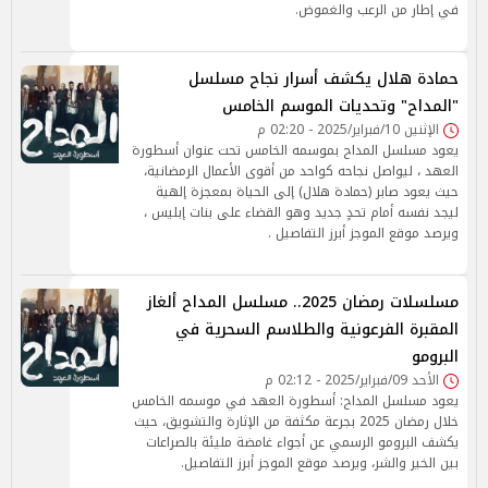
في إطار من الرعب والغموض.
حمادة هلال يكشف أسرار نجاح مسلسل
"المداح" وتحديات الموسم الخامس
الإثنين 10/فبراير/2025 - 02:20 م
يعود مسلسل المداح بموسمه الخامس تحت عنوان أسطورة
العهد ، ليواصل نجاحه كواحد من أقوى الأعمال الرمضانية،
حيث يعود صابر (حمادة هلال) إلى الحياة بمعجزة إلهية
ليجد نفسه أمام تحدٍ جديد وهو القضاء على بنات إبليس ،
ويرصد موقع الموجز أبرز التفاصيل .
مسلسلات رمضان 2025.. مسلسل المداح ألغاز
المقبرة الفرعونية والطلاسم السحرية في
البرومو
الأحد 09/فبراير/2025 - 02:12 م
يعود مسلسل المداح: أسطورة العهد في موسمه الخامس
خلال رمضان 2025 بجرعة مكثفة من الإثارة والتشويق، حيث
يكشف البرومو الرسمي عن أجواء غامضة مليئة بالصراعات
بين الخير والشر، ويرصد موقع الموجز أبرز التفاصيل.