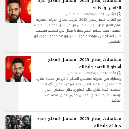
مسلسلات رمضان 2025.. مسلسل المداح الجزء
الخامس وأبطاله
الإثنين 03/فبراير/2025 - 05:20 ص
مع اقتراب شهر رمضان 2025، يترقب عشاق الدراما المصرية
بفارغ الصبر عرض الجزء الخامس من مسلسل المداح: أسطورة
العهد ، حيث يستمر النجم حمادة هلال في تجسيد شخصية
صابر المداح في مواجهة قوى الشر، ويرصد موقع الموجز أبرز
التفاصيل.
مسلسلات رمضان 2025.. مسلسل المداح
أسطورة العهد وأبطاله
الأحد 02/فبراير/2025 - 07:20 ص
ويشارك في بطولة مسلسل المداح 5 كل من حمادة هلال،
هبة مجدي، دنيا عبد العزيز، خالد سرحان، جوري بكر، هلا
السعيد، غادة عادل، خالد الصاوي، حنان سليمان، ايمان
يوسف، طارق النهري، محسن محيي الدين، محمد عبد
الحافظ.
مسلسلات رمضان 2025.. مسلسل المداح وعدد
حلقاته وأبطاله