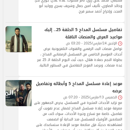
سليمان، محمد علي رزق، تامر شلتوت، غادة عادل، جوري بكر،
وخالد الصاوي، تأليف أمين جمال وشريف يسري ووليد أبو
المجد، وإخراج أحمد سمير فرج.
تفاصيل مسلسل المداح 5 الحلقة 25.. إليك
مواعيد العرض والمنصات الناقلة
الإثنين 24/مارس/2025 - 03:20 ص
تواصل منصات البث الرقمي والقنوات التلفزيونية عرض
أحداث الموسم الخامس من المسلسل الرمضاني المداح ،
بطولة النجم حمادة هلال، حيث تُبث اليوم الحلقة الـ 25 عبر
عدة منصات. ويرصد الموجز التفاصيل في السطور التالية.
موعد إعادة مسلسل المداح 5 وأبطاله وتفاصيل
عرضه
الخميس 13/مارس/2025 - 07:20 ص
مع تزايد الأحداث المثيرة في المسلسل، يحرص الجمهور على
معرفة موعد إعادة مسلسل المداح لضمان عدم تفويت أي
تفاصيل، خاصة مع تسارع وتيرة الأحداث. سواء كنت من
المتابعين الأوفياء للمسلسل منذ البداية أو انضممت
لمشاهدته حديثًا، فإن متابعة موعد الإعادة ستساعدك على