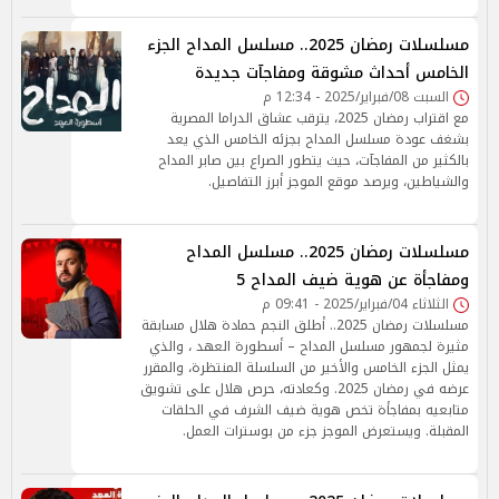
مسلسلات رمضان 2025.. مسلسل المداح الجزء
الخامس أحداث مشوقة ومفاجآت جديدة
السبت 08/فبراير/2025 - 12:34 م
مع اقتراب رمضان 2025، يترقب عشاق الدراما المصرية
بشغف عودة مسلسل المداح بجزئه الخامس الذي يعد
بالكثير من المفاجآت، حيث يتطور الصراع بين صابر المداح
والشياطين، ويرصد موقع الموجز أبرز التفاصيل.
مسلسلات رمضان 2025.. مسلسل المداح
ومفاجأة عن هوية ضيف المداح 5
الثلاثاء 04/فبراير/2025 - 09:41 م
مسلسلات رمضان 2025.. أطلق النجم حمادة هلال مسابقة
مثيرة لجمهور مسلسل المداح – أسطورة العهد ، والذي
يمثل الجزء الخامس والأخير من السلسلة المنتظرة، والمقرر
عرضه في رمضان 2025. وكعادته، حرص هلال على تشويق
متابعيه بمفاجأة تخص هوية ضيف الشرف في الحلقات
المقبلة. ويستعرض الموجز جزء من بوسترات العمل.