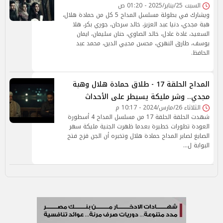
السبت 25/يناير/2025 - 01:20 ص
ويشارك في بطولة مسلسل المداح 5 كل من حمادة هلال،
هبة مجدي، دنيا عبد العزيز، خالد سرحان، جوري بكر، هلا
السعيد، غادة عادل، خالد الصاوي، حنان سليمان، ايمان
يوسف، طارق النهري، محسن محيي الدين، محمد عبد
الحافظ.
المداح الحلقة 17 - طلاق حمادة هلال وهبة
مجدي.. وشر مليكة يسيطر على الأحداث
الثلاثاء 26/مارس/2024 - 10:17 م
شهدت الحلقة الحلقة 17 من مسلسل المداح 4 أسطورة
العودة تطورات خطيرة بعدما ظهرت الجنية مليكة سهر
الصايغ لصابر المداح حمادة هلال وتخبره أن الجن قزح فتح
البوابة ل…