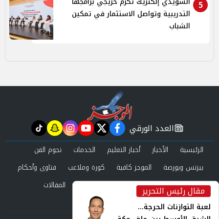
السويدي إلكتريك تكرم خريجي برامجها
5
التدريبية وتواصل الاستثمار في تمكين
الشباب
العدد الورقي
tiktok
snapchat
instagram
youtube
twitter
facebook
newspaper
الرئيسية
الأخبار
أخبار التعليم
الخدمات
نجوم الفن
بيزنس وبورصة
الموجز كافية
كورة وملاعب
فتاوى وأحكام
صحة وجمال
عرب وعالم
حوادث ومحاكم
المقالات
مقال رئيس التحرير
inst
العدد الورقي
لعبة التوازنات الحرجة...