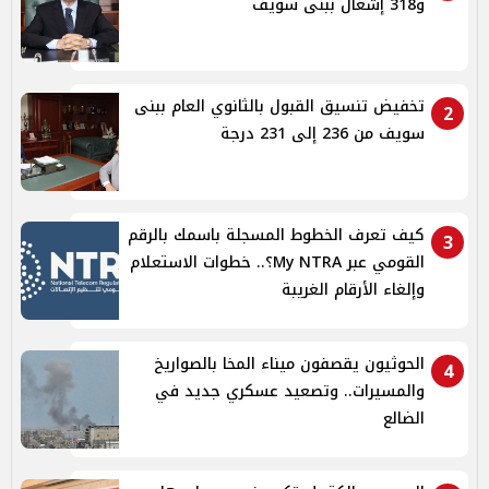
و318 إشغال ببنى سويف
تخفيض تنسيق القبول بالثانوي العام ببنى
2
سويف من 236 إلى 231 درجة
كيف تعرف الخطوط المسجلة باسمك بالرقم
3
القومي عبر My NTRA؟.. خطوات الاستعلام
وإلغاء الأرقام الغريبة
الحوثيون يقصفون ميناء المخا بالصواريخ
4
والمسيرات.. وتصعيد عسكري جديد في
الضالع