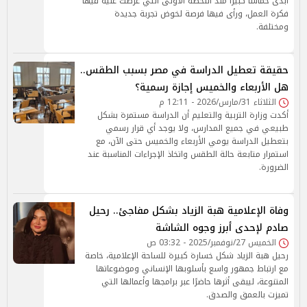
أبدى حماسًا كبيرًا منذ اللحظة الأولى التي عُرضت عليه فيها
فكرة العمل، ورأى فيها فرصة لخوض تجربة جديدة
ومختلفة.
حقيقة تعطيل الدراسة في مصر بسبب الطقس..
هل الأربعاء والخميس إجازة رسمية؟
الثلاثاء 31/مارس/2026 - 12:11 م
أكدت وزارة التربية والتعليم أن الدراسة مستمرة بشكل
طبيعي في جميع المدارس، ولا يوجد أي قرار رسمي
بتعطيل الدراسة يومي الأربعاء والخميس حتى الآن، مع
استمرار متابعة حالة الطقس واتخاذ الإجراءات المناسبة عند
الضرورة.
وفاة الإعلامية هبة الزياد بشكل مفاجئ.. رحيل
صادم لإحدى أبرز وجوه الشاشة
الخميس 27/نوفمبر/2025 - 03:32 ص
رحيل هبة الزياد شكل خسارة كبيرة للساحة الإعلامية، خاصة
مع ارتباط جمهور واسع بأسلوبها الإنساني وموضوعاتها
المتنوعة، ليبقى أثرها حاضرًا عبر برامجها وأعمالها التي
تميزت بالعمق والصدق.