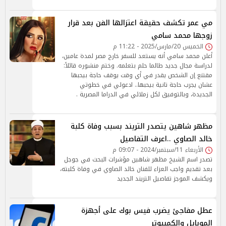
مي عمر تكشف حقيقة اعتزالها الفن بعد قرار
زوجها محمد سامي
الخميس 20/مارس/2025 - 11:22 م
أعلن محمد سامي أنه يستعد للسفر خارج مصر لمدة عامين،
لدراسة مجال جديد طالما حلم بتعلمه. وختم منشوره قائلاً:
مقتنع إن الشخص يقدر في أي وقت يوقف حاجة بيحبها
عشان يجرب حاجة تانية بيحبها.. ادعولي في خطوتي
الجديدة، وبالتوفيق لكل زملائي في الدراما المصرية .
مظهر شاهين يتصدر التريند بسبب وفاة كلبة
خالد الصاوي ..اعرف التفاصيل
الأربعاء 11/سبتمبر/2024 - 09:07 م
تصدر اسم الشيخ مظهر شاهين مؤشرات البحث في جوجل
بعد تقديم واجب العزاء للفنان خالد الصاوي في وفاة كلبته،
ويكشف الموجز تفاصيل التريند الجديد
عطل مفاجئ يضرب فيس بوك على أجهزة
الموبايل والكمبيوتر