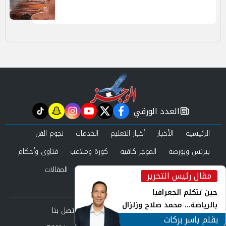
العدد الورقي
tiktok
snapchat
instagram
youtube
twitter
facebook
newspaper
الرئيسية
الأخبار
أخبار التعليم
الخدمات
نجوم الفن
بيزنس وبورصة
الموجز كافية
كورة وملاعب
فتاوى وأحكام
صحة وجمال
عرب وعالم
حوادث ومحاكم
المقالات
مقال رئيس التحرير
inst
العدد الورقي
حين تتكلم الجغرافيا
بالرياضة... محمد صلاح وزلزال
من نحن
سياسة الخصوصية
اتصل بنا
الهوية في الشارع التركي
بقلم ياسر بركات