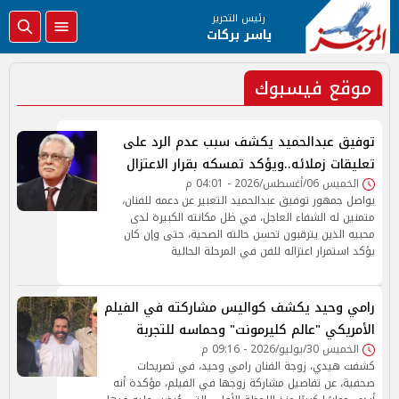
رئيس التحرير
ياسر بركات
موقع فيسبوك
توفيق عبدالحميد يكشف سبب عدم الرد على
تعليقات زملائه..ويؤكد تمسكه بقرار الاعتزال
الخميس 06/أغسطس/2026 - 04:01 م
يواصل جمهور توفيق عبدالحميد التعبير عن دعمه للفنان،
متمنين له الشفاء العاجل، في ظل مكانته الكبيرة لدى
محبيه الذين يترقبون تحسن حالته الصحية، حتى وإن كان
يؤكد استمرار اعتزاله للفن في المرحلة الحالية
رامي وحيد يكشف كواليس مشاركته في الفيلم
الأمريكي "عالم كليرمونت" وحماسه للتجربة
الخميس 30/يوليو/2026 - 09:16 م
كشفت هيدي، زوجة الفنان رامي وحيد، في تصريحات
صحفية، عن تفاصيل مشاركة زوجها في الفيلم، مؤكدة أنه