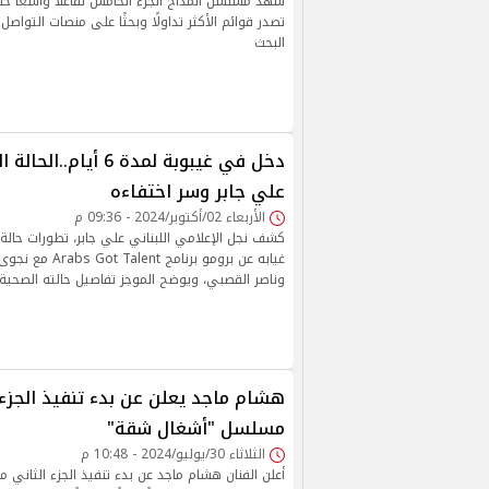
شهد مسلسل المداح الجزء الخامس تفاعلاً واسعًا خلا
تصدر قوائم الأكثر تداولًا وبحثًا على منصات التواص
البحث
دخل في غيبوبة لمدة 6 أيا
علي جابر وسر اختفاءه
الأربعاء 02/أكتوبر/2024 - 09:36 م
كشف نجل الإعلامي اللبناني علي جابر، تطورات حالة 
غيابه عن برومو برنام
وناصر القصبي، ويوضح الموجز تفاصيل حالته الصحية.
هشام ماجد يعلن عن بدء تنفيذ الجزء 
مسلسل "أشغال شقة"
الثلاثاء 30/يوليو/2024 - 10:48 م
أعلن الفنان هشام ماجد عن بدء تنفيذ الجزء الثاني 