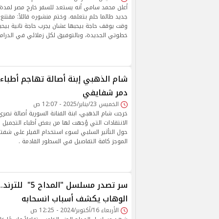
أعلن محمد سامي أنه يستعد للسفر خارج مصر لمدة 
جديد طالما حلم بتعلمه. وختم منشوره قائلاً: مقتن
وقت يوقف حاجة بيحبها عشان يجرب حاجة تانية بيحب
خطوتي الجديدة، وبالتوفيق لكل زملائي في الدراما 
شام الذهبي إبنة أصالة تهاجم أطباء ا
دمر شفايفي
الخميس 23/يناير/2025 - 12:07 ص
خرجت شام الذهبي، ابنة الفنانة السورية أصالة نصر
الانتقادات التي وُجهت لها من بعض أطباء التجميل بع
حول التأثير السلبي لسوء استخدام الفيلر على شف
الموجز كافة التفاصيل في السطور القادمة .
سر تصدر مسلسل "الم
الوهاب يكشف أسباب انسحابه
الأربعاء 16/أكتوبر/2024 - 12:25 ص