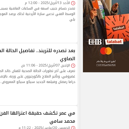
الأحد 13/أبريل/2025 - 12:00 م
تصدر حسام حبيب اسمه في الساعات الماضية بسبب ع
الوسط الفني تدعى سارة الأردنية لذلك يرصد الموجز
يلي
بعد تصدره للتريند.. تفاصيل الحالة ال
الصاوي
الإثنين 07/أبريل/2025 - 11:06 ص
تعرف على آخر تطورات الحالة الصحية للفنان خالد الص
غضروفي، وتأثير العلاج بالكورتيزون على وزنه، بالإضا
دراما رمضان وفيلمه الجديد سيكو سيكو المعروض حال
مي عمر تكشف حقيقة اعتزالها الفن ب
محمد سامي
الخميس 20/مارس/2025 - 11:22 م