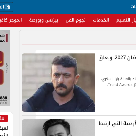
ال
ات
ار التعليم
الخدمات
نجوم الفن
بيزنس وبورصة
الموجز كافي
أحمد العوضي يعلن المنافسة في رمضان 2027..ويعلق
بالفنانة يارا السكري،
T.
مق
ردنية التي ارتبط
لعبة 
الأو