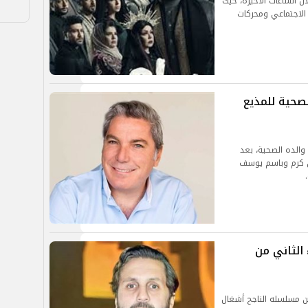
ل الساعات الأخيرة، حيث
ل الاجتماعي ومحركات
م..الحالة الصحية للمذيع
والده الصحية، بعد
ج Arabs Got Talent مع نجوى كرم وباسم يوسف
الثاني من
من مسلسله الناجح أشغال