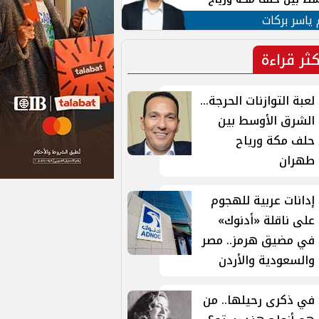
ان
 ياسر بركات
كثر قراءة
لعبة التوازنات الحرجة...
الشرق الأوسط بين
حلف مكة ورياح
طهران
إدانات عربية للهجوم
على ناقلة «أدنوك»
في مضيق هرمز.. مصر
والسعودية والأردن
في ذكرى رحيلها.. من