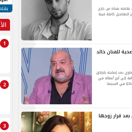
طهر
بقلم
لاقته بفتاة من خارج
 التفاصيل كاملة فيما
الأ
1
صحية للفنان خالد
اوي بعد إصابته بانزلاق
فة إلى أبرز أعماله في
2
يًا في السينما.
عد قرار زوجها
3