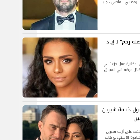
الرمضاني الماضي ، جاء
 رحم” لـ إياد
إمكانية عمل جزء ثاني
خلال عرضه في السباق
حول خناقة شيرين
ين
علقت على أزمة شيرين
اجرة الاستوديو قالت