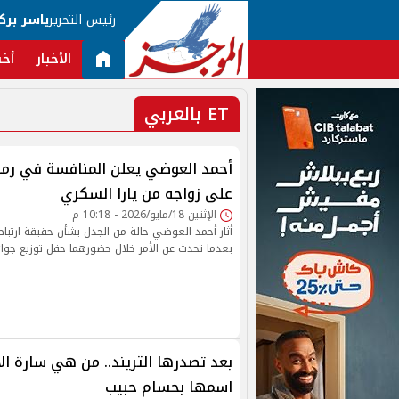
رئيس التحرير
ياسر برك
الأخبار
أخب
ET بالعربي
على زواجه من يارا السكري
الإثنين 18/مايو/2026 - 10:18 م
أثار أحمد العوضي حالة من الجدل بشأن حقيقة ارتباطه 
بعدما تحدث عن الأمر خلال حضورهما حفل توزيع جوائز rend Awards
بعد تصدرها التريند.. من هي سارة الأ
اسمها بحسام حبيب