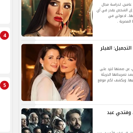
عامين، لدراسة مجال
ع إن الشخص يقدر في أي
ها.. ادعولي في
المصرية .
4
لتجميل: الفيلر
ي، عن صمتها لترد على
د تصريحاتها الجريئة
تيها. ويكشف لكم موقع
5
داح 5" للترند.. وفتحي عبد