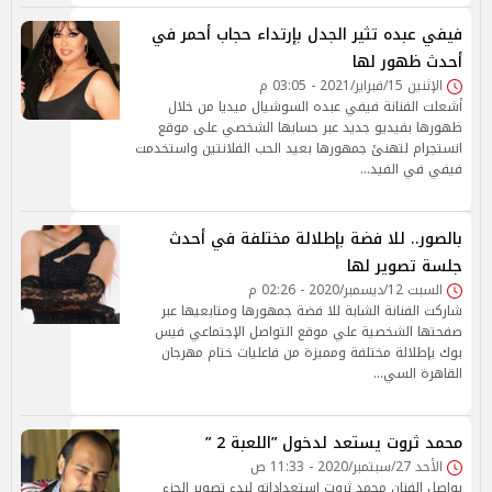
فيفي عبده تثير الجدل بإرتداء حجاب أحمر في
أحدث ظهور لها
الإثنين 15/فبراير/2021 - 03:05 م
أشعلت الفنانة فيفي عبده السوشيال ميديا من خلال
ظهورها بفيديو جديد عبر حسابها الشخصي على موقع
انستجرام لتهنئ جمهورها بعيد الحب الفلانتين واستخدمت
فيفي في الفيد…
بالصور.. للا فضة بإطلالة مختلفة في أحدث
جلسة تصوير لها
السبت 12/ديسمبر/2020 - 02:26 م
شاركت الفنانة الشابة للا فضة جمهورها ومتابعيها عبر
صفحتها الشخصية علي موقع التواصل الإجتماعي فيس
بوك بإطلالة مختلفة ومميزة من فاعليات ختام مهرجان
القاهرة السي…
محمد ثروت يستعد لدخول ”اللعبة 2 ”
الأحد 27/سبتمبر/2020 - 11:33 ص
يواصل الفنان محمد ثروت استعداداته لبدء تصوير الجزء