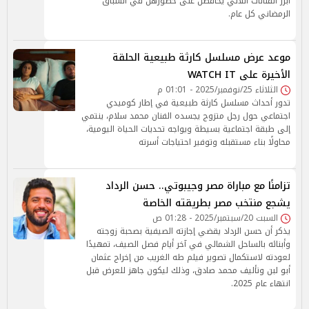
أبرز الفنانات اللاتي يحافظن على حضورهن في السباق
الرمضاني كل عام.
موعد عرض مسلسل كارثة طبيعية الحلقة
الأخيرة على WATCH IT
الثلاثاء 25/نوفمبر/2025 - 01:01 م
تدور أحداث مسلسل كارثة طبيعية في إطار كوميدي
اجتماعي حول رجل متزوج يجسده الفنان محمد سلام، ينتمي
إلى طبقة اجتماعية بسيطة ويواجه تحديات الحياة اليومية،
محاولًا بناء مستقبله وتوفير احتياجات أسرته
تزامنًا مع مباراة مصر وجيبوتي.. حسن الرداد
يشجع منتخب مصر بطريقته الخاصة
السبت 20/سبتمبر/2025 - 01:28 ص
يذكر أن حسن الرداد يقضي إجازته الصيفية بصحبة زوجته
وأبنائه بالساحل الشمالي في آخر أيام فصل الصيف، تمهيدًا
لعودته لاستكمال تصوير فيلم طه الغريب من إخراج عثمان
أبو لبن وتأليف محمد صادق، وذلك ليكون جاهز للعرض قبل
انتهاء عام 2025.