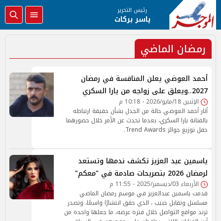
رئيس التحرير
ياسر بركات
رمضان الماضي
أحمد العوضي يعلن المنافسة في رمضان
2027..ويعلق على زواجه من يارا السكري
الإثنين 18/مايو/2026 - 10:18 م
أثار أحمد العوضي حالة من الجدل بشأن حقيقة ارتباطه
بالفنانة يارا السكري، بعدما تحدث عن الأمر خلال حضورهما
حفل توزيع جوائز Trend Awards.
ياسمين عبد العزيز تكشف ندمها وتستعد
لرمضان 2026 بتصريحات صادمة في "معكم"
الأربعاء 03/ديسمبر/2025 - 11:55 م
قدمت ياسمين عبدالعزيز في موسم رمضان الماضي
مسلسل وتقابل حبيب ، الذي حقق انتشارًا واسعًا، وتصدر
ترند مواقع التواصل خلال فترة عرضه، ما جعلها واحدة من