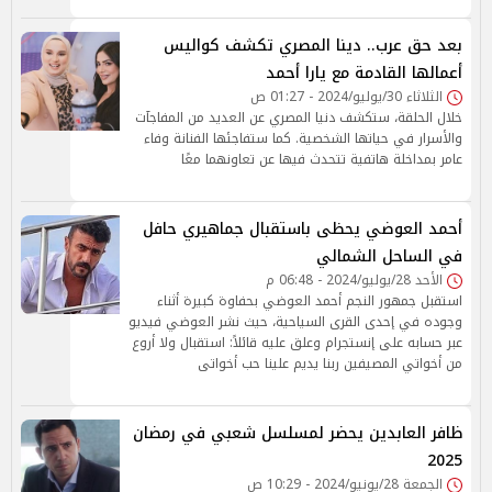
بعد حق عرب.. دينا المصري تكشف كواليس
أعمالها القادمة مع يارا أحمد
الثلاثاء 30/يوليو/2024 - 01:27 ص
خلال الحلقة، ستكشف دنيا المصري عن العديد من المفاجآت
والأسرار في حياتها الشخصية. كما ستفاجئها الفنانة وفاء
عامر بمداخلة هاتفية تتحدث فيها عن تعاونهما معًا
أحمد العوضي يحظى باستقبال جماهيري حافل
في الساحل الشمالي
الأحد 28/يوليو/2024 - 06:48 م
استقبل جمهور النجم أحمد العوضي بحفاوة كبيرة أثناء
وجوده في إحدى القرى السياحية، حيث نشر العوضي فيديو
عبر حسابه على إنستجرام وعلق عليه قائلاً: استقبال ولا أروع
من أخواتي المصيفين ربنا يديم علينا حب أخواتى
ظافر العابدين يحضر لمسلسل شعبي في رمضان
2025
الجمعة 28/يونيو/2024 - 10:29 ص