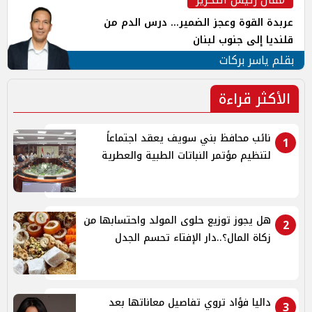
عربدة القوة وعجز الضمير... درس الدم من
قلنديا إلى جنوب لبنان
بقلم ياسر بركات
الأكثر قراءة
نائب محافظ بني سويف يعقد اجتماعاً
1
لتنظيم مؤتمر النباتات الطبية والعطرية
هل يجوز توزيع حلوى المولد واحتسابها من
2
زكاة المال؟..دار الإفتاء تحسم الجدل
داليا فؤاد تروي تفاصيل معاناتها بعد
3