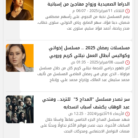
الدراما الصعيدية وزواج مفاجئ من إسبانية
الثلاثاء 11/فبراير/2025 - 06:07 م
يضم المسلسل نخبة من النجوم، على رأسهم مصطفى
شعبان، دينا فؤاد، سهر الصايغ، رياض الخولي، سلوى خطاب،
منذر رياحنة، أحمد فؤاد سليم، سلوى عث
مسلسلات رمضان 2025 .. مسلسل إخواتي
وكواليس أبطال العمل نيللي كريم وروبي
السبت 08/فبراير/2025 - 01:35 ص
آخر ظهور درامي للنجمة نيللي كريم كان من خلال مسلسل
فراولة ، الذي عرض في رمضان الماضي المسلسل من تأليف
محمد سليمان عبد المالك، وإخراج محمد علي، وإنتاج
سر تصدر مسلسل "المداح 5" للترند.. وفتحي
عبد الوهاب يكشف أسباب انسحابه
الأربعاء 16/أكتوبر/2024 - 12:25 ص
شهد مسلسل المداح الجزء الخامس تفاعلاً واسعًا خلال
الساعات الأخيرة، حيث تصدر قوائم الأكثر تداولًا وبحثًا على
منصات التواصل الاجتماعي ومحركات البحث