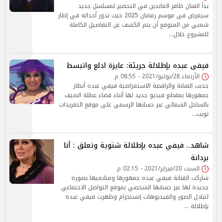
بدأ الفنان ظافر العابدين في التحضير لمسلسل جديد
سيعرض في موسم رمضان 2025 حيث تدور أحداثه في إطار
شعبي من المتوقع أن يتم الكشف عن التفاصيل الكاملة
للمشروع خلال…
فيفى عبده بإطلالة جريئة: عايزة ادلع واتبسط
الأربعاء 28/يوليو/2021 - 08:55 م
جذبت الفنانة والراقصة الاستعراضية فيفي عبده أنظار
جمهورها بمقطع فيديو جديد لها أثناء قضاء عطلة الصيف
بالساحل الشمالي عبر حسابها الرسمي على موقع التغريدات
تويت…
شاهد.. فيفي عبده بإطلالة شتوية وتعلق : أنا
بردانة
السبت 20/فبراير/2021 - 02:15 م
شاركت الفنانة فيفي عبده جمهورها ومتابعيها بصورة
جديدة لها عبر حسابها الشخصي بموقع التواصل الاجتماعي
لتبادل الصور والفيديوهات إنستجرام وظهرت فيفي عبدة
بإطلالة …