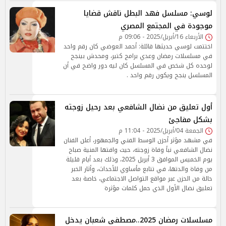
لوسي: مسلسل فهد البطل ناقش قضايا
موجودة في المجتمع المصري
الأربعاء 16/أبريل/2025 - 09:06 م
اختتمت لوسي حديثها قائلة: أحمد العوضي كان رقم واحد
في مسلسلات رمضان وعدي برامج كتير، ومحدش بينجح
لوحده كل شخص في المسلسل كان ليه دور واضح في أن
المسلسل ينجح ويكون رقم واحد .
أول تعليق من نضال الشافعي بعد رحيل زوجته
بشكل مفاجئ
الجمعة 04/أبريل/2025 - 11:04 م
في مشهد مؤثر أحزن الوسط الفني والجمهور، أعلن الفنان
نضال الشافعي نبأ وفاة زوجته، حيث وافتها المنية صباح
يوم الخميس الموافق 3 أبريل 2025، وذلك بعد أيام قليلة
من وفاة والدتها، في تتابع مأساوي للأحداث، وأثار الخبر
حالة من الحزن عبر مواقع التواصل الاجتماعي، خاصة بعد
تعليق نضال الأول الذي حمل كلمات مؤثرة
مسلسلات رمضان 2025..مصطفى شعبان يدخل