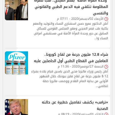
”وحدة المرأة الآمنة” بقصر العيني.. ملجأ للمرأة
المظلومة تتلقي فيه الدعم الطبي والقانوني
والنفسي
الأربعاء 02/ديسمبر/2020 - 07:11 م
أعلن الدكتور عمرو حسن استشاري النساء والتوليد والعقم
بكلية طب قصر العيني ومقرر المجلس القومي للسكان
السابق عن دور وحدة المرأة الآمنة في مستشفي امراض
النساء وا…
شراء 12.8 مليون جرعة من لقاح كورونا..
العاملين في القطاع الطبي أول الحاصلين عليه
الجمعة 27/نوفمبر/2020 - 11:36 م
أعلن رئيس وزراء ماليزيا محي الدين ياسين قيام بلاده بشراء
12 8 مليون جرعة من لقاح فايزر بيونتك خلال الشهور
الأولي من بداية العام القادم ووضعت ماليزيا خطة
لتطعي…
«ترامب» يكشف تفاصيل خطيرة عن حالته
الصحية
الثلاثاء 01/سبتمبر/2020 - 08:19 م