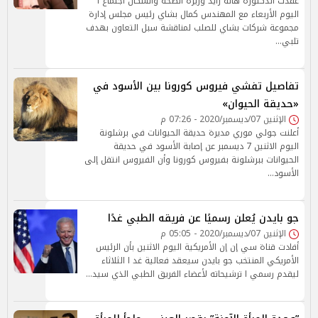
عقدت الدكتورة هالة زايد وزيرة الصحة والسكان اجتماع ا
اليوم الأربعاء مع المهندس كمال بشاي رئيس مجلس إدارة
مجموعة شركات بشاي للصلب لمناقشة سبل التعاون بهدف
تلبي…
تفاصيل تفشي فيروس كورونا بين الأسود في
«حديقة الحيوان»
الإثنين 07/ديسمبر/2020 - 07:26 م
أعلنت جولي موري مديرة حديقة الحيوانات في برشلونة
اليوم الاثنين 7 ديسمبر عن إصابة الأسود في حديقة
الحيوانات ببرشلونة بفيروس كورونا وأن الفيروس انتقل إلى
الأسود…
جو بايدن يُعلن رسميًا عن فريقه الطبي غدًا
الإثنين 07/ديسمبر/2020 - 05:05 م
أفادت قناة سي إن إن الأمريكية اليوم الاثنين بأن الرئيس
الأمريكي المنتخب جو بايدن سيعقد فعالية غد ا الثلاثاء
ليقدم رسمي ا ترشيحاته لأعضاء الفريق الطبي الذي سيد…