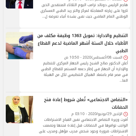
هاجم الرئيس دونالد ترامب اليوم الثلاثاء المنتقدين الذين
ثاروا على زيارته المفاجئة لمركز والتر ريد الطبي العسكري
الوطني العام الماضي حيث نفى بشدة أنباء تعرضه ل…
التنظيم والادارة: تمويل 1363 وظيفة مكلف من
الأطباء خلال الستة أشهر الماضية لدعم القطاع
الطبي
السبت 08/أغسطس/2020 - 10:50 ص
أعلن الدكتور صالح الشيخ رئيس الجهاز المركزي للتنظيم
والإدارة أن الجهاز في إطار دعمه المستمر للقطاع الطبي
في مصر قام باعتماد الهيكل التنظيمي لكل من الهيئة
العا…
«التضامن الاجتماعى» تُعلن شروط إعادة فتح
الحضانات
الإثنين 29/يونيو/2020 - 03:10 م
أقرت وزيرة التضامن الاجتماعي نفين القباج الاشتراطات
الواجب توافرها في الحضانات قبل إعادة فتحها وتضمنت
الاشتراطات ضرورة وجود شخص مدرب مؤهل ومدرب على