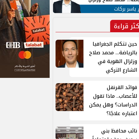
ية في الشارع التركي
 ياسر بركات
كثر قراءة
حين تتكلم الجغرافيا
بالرياضة... محمد صلاح
وزلزال الهوية في
الشارع التركي
فوائد القرنفل
للأعصاب.. ماذا تقول
الدراسات؟ وهل يمكن
اعتباره علاجًا؟
نائب محافظ بني