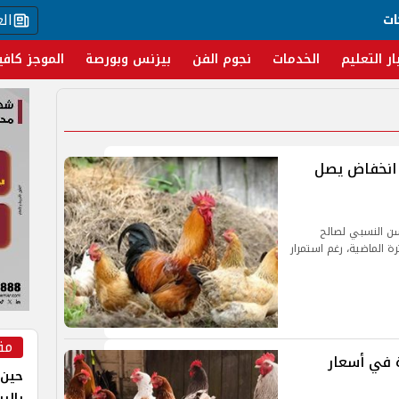
ال
ات
ار التعليم
الخدمات
نجوم الفن
بيزنس وبورصة
الموجز كافي
. انخفاض يصل
سن النسبي لصالح
ة الماضية، رغم استمرار
مق
ن 2026.. مفاجأة في أسعار
حين 
بالر