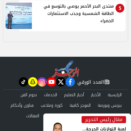
منتدى البحر الأحمر يوصي بالتوسع في
5
الطاقة الشمسية وجذب الاستثمارات
الخضراء
العدد الورقي
tiktok
snapchat
instagram
youtube
twitter
facebook
newspaper
الرئيسية
الأخبار
أخبار التعليم
الخدمات
نجوم الفن
بيزنس وبورصة
الموجز كافية
كورة وملاعب
فتاوى وأحكام
صحة وجمال
عرب وعالم
حوادث ومحاكم
المقالات
مقال رئيس التحرير
inst
العدد الورقي
لعبة التوازنات الحرجة...