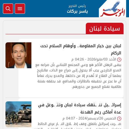
رئيس التحرير
ياسر بركات
سيادة لبنان
لبنان بين خيار المقاومة.. وأوهام السلام تحت
الركام
الأحد 03/مايو/2026 - 04:26 م
يبقى الرهان الأكبر هو وعي المجتمع اللبناني بأن صراعه مع
العدو الخارجي يجب ألا يتحول إلى صراع مع الذات، فالتاريخ
يعلمنا أن القلاع لا تُهدم إلا من داخلها، والعدو يدرك تماماً
أن ما عجز عن تحقيقه بالطائرات والمدافع، قد يحققه بفتنة
طائفية تقتلع الجميع من جذورهم.
إسرائـ ـيل تنـ ـتهك سيادة لبنان وتتـ ـوغل في
عدة أماكن رغم الهدنة
الخميس 26/ديسمبر/2024 - 04:07 م
ضـ ـربت إسرائيل باتفاق وقف إطـ ـلاق النـ ـار عرض الحائط