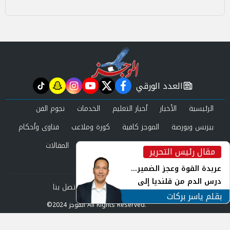
العدد الورقي
tiktok
snapchat
instagram
youtube
twitter
facebook
newspaper
الرئيسية
الأخبار
أخبار التعليم
الخدمات
نجوم الفن
بيزنس وبورصة
الموجز كافية
كورة وملاعب
فتاوى وأحكام
صحة وجمال
عرب وعالم
حوادث ومحاكم
المقالات
مقال رئيس التحرير
inst
العدد الورقي
عربدة القوة وعجز الضمير...
درس الدم من قلنديا إلى
من نحن
سياسة الخصوصية
اتصل بنا
جنوب لبنان
بقلم ياسر بركات
©2024 الموجز All Rights Reserved.
Powered by