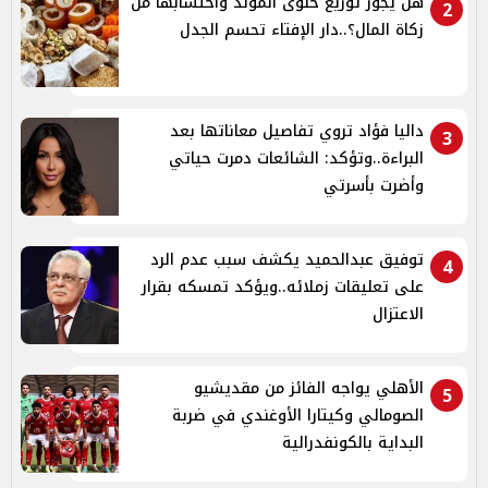
هل يجوز توزيع حلوى المولد واحتسابها من
2
زكاة المال؟..دار الإفتاء تحسم الجدل
داليا فؤاد تروي تفاصيل معاناتها بعد
3
البراءة..وتؤكد: الشائعات دمرت حياتي
وأضرت بأسرتي
توفيق عبدالحميد يكشف سبب عدم الرد
4
على تعليقات زملائه..ويؤكد تمسكه بقرار
الاعتزال
الأهلي يواجه الفائز من مقديشيو
5
الصومالي وكيتارا الأوغندي في ضربة
البداية بالكونفدرالية