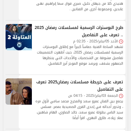
هنيدي كلا من جيهان خليل، صبري فواز، سما إبراهيم، نهى
عابدين، ومجموعة أخرى من الفنانين .
طرح البوسترات الرسمية لمسلسلات رمضان 2025
.. تعرف على التفاصيل
الأحد 05/يناير/2025 - 02:35 م
تشهد الساحة الفنية حماساً كبيراً مع إطلاق البوسترات
الرسمية لمسلسلات رمضان 2025، حيث أظهرت التصميمات
تفاصيل مشوقة عن الشخصيات والأحداث التي ينتظرها
الجمهور بشغف، ويرصد موقع الموجز أبرز التفاصيل.
تعرف على خريطة مسلسلات رمضان2025 تعرف
على التفاصيل
الجمعة 03/يناير/2025 - 04:15 ص
يجمع بين الفنان عمرو سعد والمخرج محمد سامي لأول مره
، وتدور أحداثه في إحدى القرى الصعيدية بمصر. مسلس
سيد الناس بطولة عمرو سعد، خالد الصاوي، الهام شاهين،
عماد زياده، طارق النهري. اقرأ أيضًا: