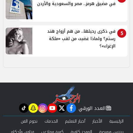
في مضيق هرمز.. مصر والسعودية والأردن
في ذكرى رحيلها.. من هم أزواج هند
5
رستم؟ ولماذا غضبت من لقب «ملكة
الإغراء»؟
العدد الورقي
tiktok
snapchat
instagram
youtube
twitter
facebook
newspaper
الرئيسية
الأخبار
أخبار التعليم
الخدمات
نجوم الفن
بيزنس وبورصة
الموجز كافية
كورة وملاعب
فتاوى وأحكام