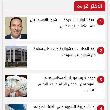
الأكثر قراءة
لعبة التوازنات الحرجة... الشرق الأوسط بين
1
حلف مكة ورياح طهران
رفع المطبات العشوائية و120 طن قمامة
2
من شوارع بنى سويف
موعد صرف مرتبات أغسطس 2026
3
للموظفين.. جدول الأيام والحد الأدنى
للأجور
إدانات عربية للهجوم على ناقلة «أدنوك»
4