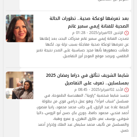
بعد تعرضها لوعكة صحية.. تطورات الحالة
الصحية للفنانة إيمي سمير غانم
الإثنين 03/فبراير/2025 - 01:28 م
تصدرت الفنانة إيمي سمير غانم محركات البحث بعد إعلانها
عن تعرضها لوعكة صحية مفاجئة بسبب نزلة برد، لكنها
طمأنت جمهورها بأنها مجرد حساسية على الصدر نتيجة تغير
الطقس، ويرصد موقع الموجز أبرز التفاصيل.
شايما الشريف تتألق في دراما رمضان 2025
بمسلسلين.. تعرف على التفاصيل
الأحد 02/فبراير/2025 - 08:45 م
تجسد شايما شخصية “راوية”، المهندسة الطموحة، في
مسلسل “شباب امرأة”، وهو عمل درامي قوي من بطولة
النجمة غادة عبد الرازق، إلى جانب محمد محمود، رانيا منصور،
أحمد فتحي، محمود حافظ، چوري بكر، حسن أبو الروس، داليا
شوقي، يوسف عمر، طارق النهري، و عمرو وهبة،
والمسلسل من تأليف محمد سليمان عبد الملك وإخراج أحمد
حسن.