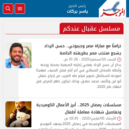
رئيس التحرير
ياسر بركات
مسلسل عقبال عندكم
تزامنًا مع مباراة مصر وجيبوتي.. حسن الرداد
يشجع منتخب مصر بطريقته الخاصة
السبت 20/سبتمبر/2025 - 01:28 ص
يذكر أن حسن الرداد يقضي إجازته الصيفية بصحبة زوجته
وأبنائه بالساحل الشمالي في آخر أيام فصل الصيف، تمهيدًا
لعودته لاستكمال تصوير فيلم طه الغريب من إخراج عثمان
أبو لبن وتأليف محمد صادق، وذلك ليكون جاهز للعرض قبل
انتهاء عام 2025.
مسلسلات رمضان 2025.. أبرز الأعمال الكوميدية
وتفاصيل شهادة معاملة أطفال
الأربعاء 05/مارس/2025 - 03:35 ص
المسلسلات الكوميدية في رمضان 2025،يشهد الموسم