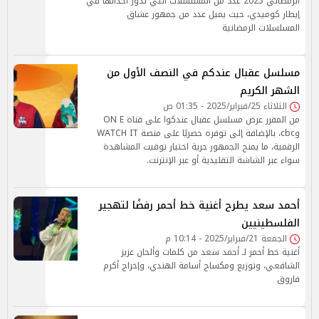
الرمضاني 2025 عدد من المسلسلات التي تدور أحداثها في
إيطار كوميدي، حيث يميل عدد من جمهور عشاق
المسلسلات الرمضانية
مسلسل عقبال عندكم في النصف الأول من
الشهر الكريم
الثلاثاء 25/فبراير/2025 - 01:35 ص
من المقرر عرض مسلسل عقبال عندكوا على قناة ON E
وcbc، بالإضافة إلى توفره حصريًا على منصة WATCH IT
الرقمية، ما يمنح الجمهور حرية اختيار توقيت المشاهدة
سواء عبر الشاشة التقليدية أو عبر الإنترنت.
أحمد سعد يطرح أغنية خط أحمر رفضًا لتهجير
الفلسطينيين
الجمعة 21/فبراير/2025 - 10:14 م
أغنية خط أحمر لـ أحمد سعد من كلمات وألحان عزيز
الشافعي، وتوزيع ومكساج أسامة الهندي، وإخراج أكرم
فاروق