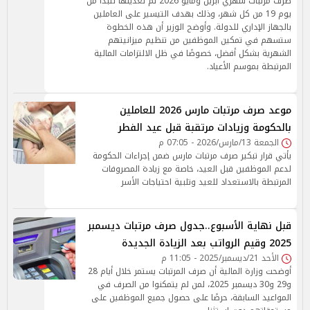
صرف مرتبات شهري أبريل ومايو 2026 تم تعديلها لتبدأ من
يوم 19 من كل شهر، وذلك بهدف التيسير على العاملين
بالجهاز الإداري للدولة. وأوضح الوزير أن هذه الخطوة
ستسهم في تمكين الموظفين من تنظيم ميزانيتهم
الشهرية بشكل أفضل، خصوصًا في ظل الالتزامات المالية
المرتبطة بموسم الأعياد.
موعد صرف مرتبات مارس 2026 للعاملين
بالحكومة وزيادات مرتقبة قبل عيد الفطر
الجمعة 13/مارس/2026 - 07:05 م
يأتي قرار تبكير صرف مرتبات مارس ضمن إجراءات الحكومة
لدعم الموظفين قبل العيد، خاصة مع زيادة المصروفات
المرتبطة بالاستعداد للعيد وتلبية احتياجات الأسر
قبل نهاية الأسبوع..جدول صرف مرتبات ديسمبر
2025 وقيم الرواتب بعد الزيادة الجديدة
الأحد 21/ديسمبر/2025 - 11:05 م
أوضحت وزارة المالية أن صرف المرتبات يستمر خلال أيام 28
و29 و30 ديسمبر 2025، لمن لم يتمكنوا من الصرف في
المواعيد السابقة، حرصًا على حصول جميع الموظفين على