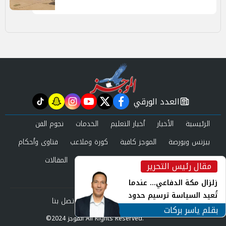
العدد الورقي
tiktok
snapchat
instagram
youtube
twitter
facebook
newspaper
الرئيسية
الأخبار
أخبار التعليم
الخدمات
نجوم الفن
بيزنس وبورصة
الموجز كافية
كورة وملاعب
فتاوى وأحكام
صحة وجمال
عرب وعالم
حوادث ومحاكم
المقالات
مقال رئيس التحرير
inst
العدد الورقي
زلزال مكة الدفاعي... عندما
تُعيد السياسة ترسيم حدود
من نحن
سياسة الخصوصية
اتصل بنا
الأمن القومي العربي
بقلم ياسر بركات
©2024 الموجز All Rights Reserved.