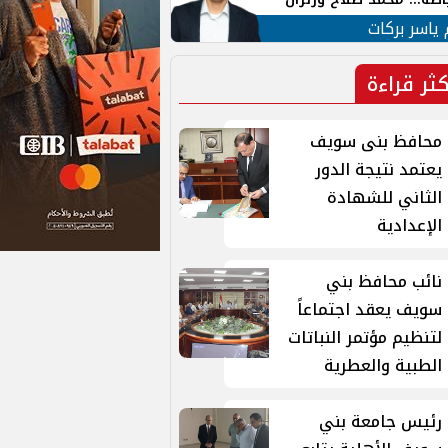
ية في الشارع التركي
 ياسر بركات
كثر قراءة
محافظ بنى سويف
يعتمد نتيجة الدور
الثاني للشهادة
الإعدادية
نائب محافظ بني
سويف يعقد اجتماعاً
لتنظيم مؤتمر النباتات
الطبية والعطرية
رئيس جامعة بني