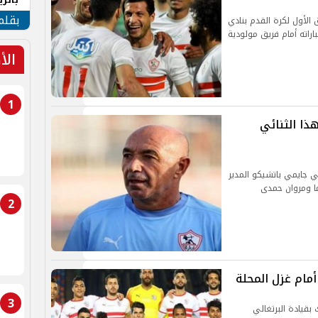
الهو
بقلم
 الأول لكرة القدم بنادي
اته أمام فريق مولودية
الأ
1
ذا الثنائي
ي جايمي باتشيكو المدير
ا ومروان حمدى
2
أمام غزل المحلة
3
 بقيادة البرتغالي