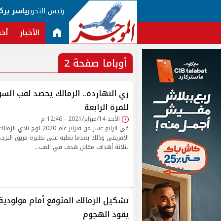
رئيس التحرير
ياسر برك
الأخبار
أخب
أوباما صفحة 2
زي النهاردة.. الزمالك يحصد لقب السو
للمرة الرابعة
الأحد 14/فبراير/2021 - 12:46 م
في الرابع عشر من فبراير عام 2020 
الأفريقى وذلك بعدما تغلبه على نظيره فريق الترج
بثلاثة أهداف مقابل هدف في المب…
تشكيل الزمالك المتوقع أمام مولودية ال
يقود الهجوم