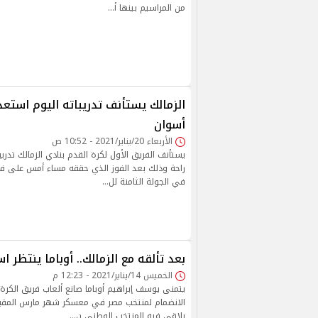
من المراسيم بينها أ…
الزمالك يستأنف تدريباته اليوم استعد
أسوان
الأربعاء 20/يناير/2021 - 10:52 ص
يستأنف الفريق الأول لكرة القدم بنادي الزمالك تدريبا
راحة وذلك بعد الفوز الذي حققه مساء أمس على ف
في الجولة الثامنة لل…
بعد تألقه مع الزمالك.. أوباما ينتظر ا
الخميس 14/يناير/2021 - 12:23 م
يتمنى يوسف إبراهيم أوباما صانع ألعاب فريق الكرة ا
الانضمام لمنتخب مصر في معسكر شهر مارس المقبل 
يلاقي فيه المنتخب الوطني ن…