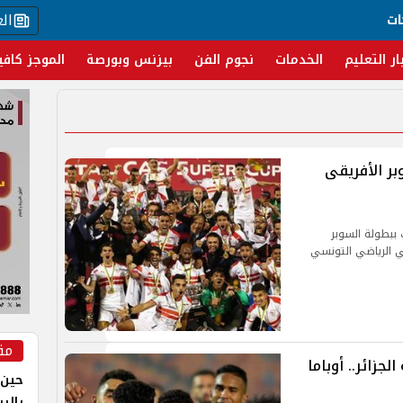
ال
ات
ار التعليم
الخدمات
نجوم الفن
بيزنس وبورصة
الموجز كافي
بر الأفريقى
توج نادي الزمالك ببطولة السوبر
ي الرياضي التونسي
مق
جزائر.. أوباما
حين 
بالر